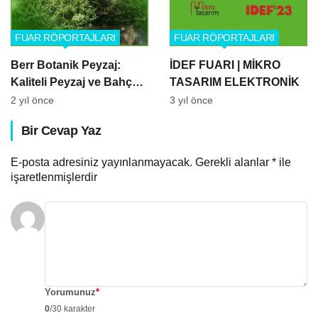
FUAR RÖPORTAJLARI
FUAR RÖPORTAJLARI
Berr Botanik Peyzaj:
İDEF FUARI | MİKRO
Kaliteli Peyzaj ve Bahçe
TASARIM ELEKTRONİK
Hizmetlerinde Öncü –
2 yıl önce
3 yıl önce
Hamdi Yeşiler ile Söyleşi
Bir Cevap Yaz
E-posta adresiniz yayınlanmayacak.
Gerekli alanlar
*
ile
işaretlenmişlerdir
Yorumunuz
*
0
/30 karakter