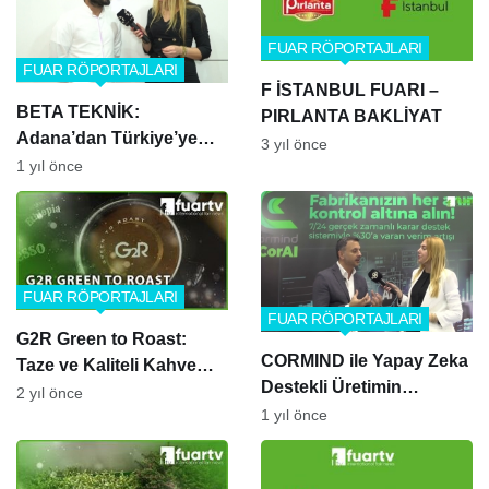
FUAR RÖPORTAJLARI
FUAR RÖPORTAJLARI
F İSTANBUL FUARI –
BETA TEKNİK:
PIRLANTA BAKLİYAT
Adana’dan Türkiye’ye
3 yıl önce
Uzanan Plastik Makine
1 yıl önce
Teknolojisi
FUAR RÖPORTAJLARI
FUAR RÖPORTAJLARI
G2R Green to Roast:
CORMIND ile Yapay Zeka
Taze ve Kaliteli Kahve
Destekli Üretimin
Çekirdekleri
2 yıl önce
Geleceği Başladı!
1 yıl önce