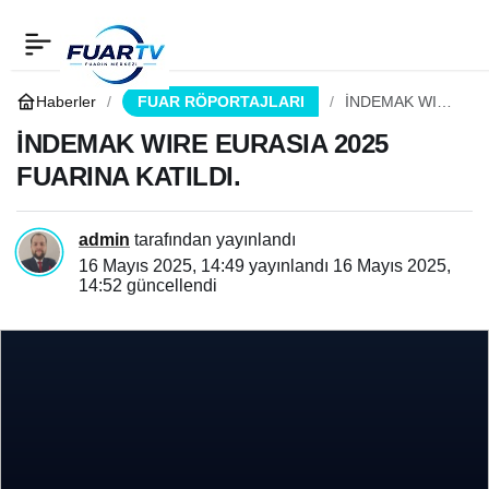
İNDEMAK WIRE
0
Paylaş
EURASIA 2025 FUARINA
Haberler
FUAR RÖPORTAJLARI
İNDEMAK WIRE
EURASIA 2025
FUARINA
İNDEMAK WIRE EURASIA 2025
KATILDI.
KATILDI.
FUARINA KATILDI.
admin
tarafından yayınlandı
16 Mayıs 2025, 14:49
yayınlandı
16 Mayıs 2025,
14:52
güncellendi