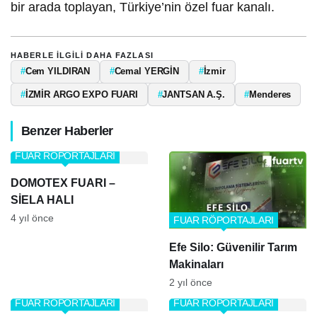
bir arada toplayan, Türkiye’nin özel fuar kanalı.
HABERLE ILGILI DAHA FAZLASI
#
Cem YILDIRAN
#
Cemal YERGİN
#
İzmir
#
İZMİR ARGO EXPO FUARI
#
JANTSAN A.Ş.
#
Menderes
Benzer Haberler
FUAR RÖPORTAJLARI
DOMOTEX FUARI –
SİELA HALI
4 yıl önce
FUAR RÖPORTAJLARI
Efe Silo: Güvenilir Tarım
Makinaları
2 yıl önce
FUAR RÖPORTAJLARI
FUAR RÖPORTAJLARI