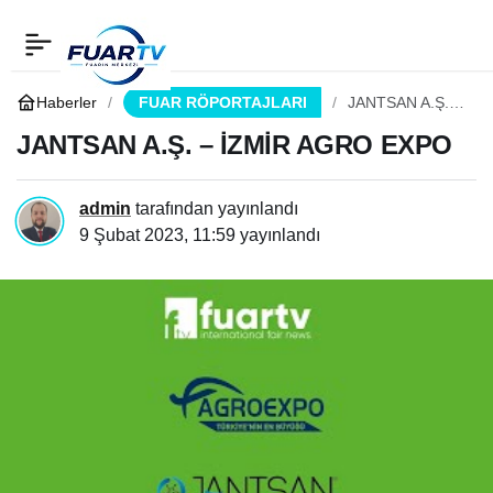
JANTSAN A.Ş. – İZMİR
0
Paylaş
AGRO EXPO
Haberler
FUAR RÖPORTAJLARI
JANTSAN A.Ş. –
İZMİR AGRO
EXPO
JANTSAN A.Ş. – İZMİR AGRO EXPO
admin
tarafından yayınlandı
9 Şubat 2023, 11:59
yayınlandı