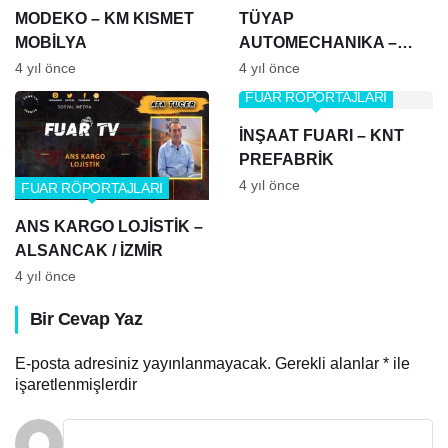
MODEKO – KM KISMET
TÜYAP
MOBİLYA
AUTOMECHANIKA –
MAR OTOMOTİV
4 yıl önce
4 yıl önce
FUAR RÖPORTAJLARI
İNŞAAT FUARI – KNT
PREFABRİK
4 yıl önce
FUAR RÖPORTAJLARI
ANS KARGO LOJİSTİK –
ALSANCAK / İZMİR
4 yıl önce
Bir Cevap Yaz
E-posta adresiniz yayınlanmayacak.
Gerekli alanlar
*
ile
işaretlenmişlerdir