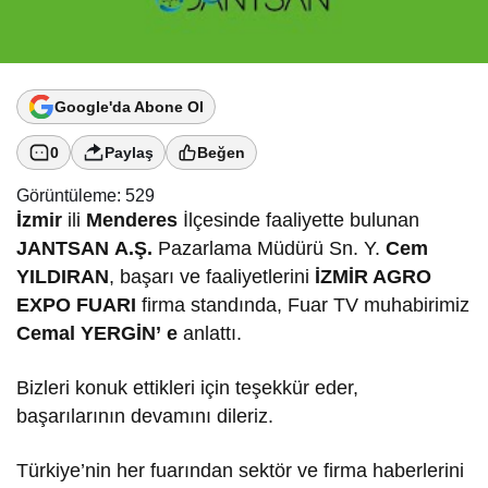
Google'da Abone Ol
0
Paylaş
Beğen
Görüntüleme:
529
İzmir
ili
Menderes
İlçesinde faaliyette bulunan
JANTSAN
A.Ş.
Pazarlama Müdürü Sn. Y.
Cem
YILDIRAN
, başarı ve faaliyetlerini
İZMİR AGRO
EXPO FUARI
firma standında, Fuar TV muhabirimiz
Cemal YERGİN’
e
anlattı.
Bizleri konuk ettikleri için teşekkür eder,
başarılarının devamını dileriz.
Türkiye’nin her fuarından sektör ve firma haberlerini