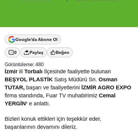
Google'da Abone Ol
0
Paylaş
Beğen
Görüntüleme:
480
İzmir
ili
Torbalı
İlçesinde faaliyette bulunan
BEŞYOL PLASTİK
Satış Müdürü Sn.
Osman
TUTAR,
başarı ve faaliyetlerini
İZMİR AGRO
EXPO
firma standında, Fuar TV muhabirimiz
Cemal
YERGİN
‘
e anlattı.
Bizleri konuk ettikleri için teşekkür eder,
başarılarının devamını dileriz.