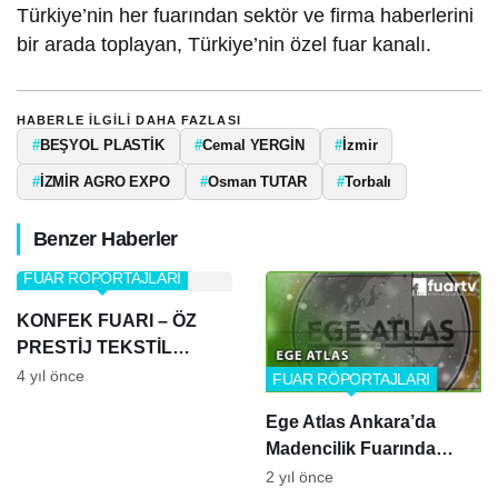
Türkiye’nin her fuarından sektör ve firma haberlerini
bir arada toplayan, Türkiye’nin özel fuar kanalı.
HABERLE ILGILI DAHA FAZLASI
#
BEŞYOL PLASTİK
#
Cemal YERGİN
#
İzmir
#
İZMİR AGRO EXPO
#
Osman TUTAR
#
Torbalı
Benzer Haberler
FUAR RÖPORTAJLARI
KONFEK FUARI – ÖZ
PRESTİJ TEKSTİL
AKSESUAR
4 yıl önce
FUAR RÖPORTAJLARI
MAKİNALARI
Ege Atlas Ankara’da
Madencilik Fuarında
Parlıyor! | Özel Röportaj
2 yıl önce