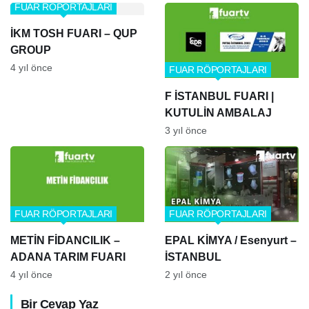
FUAR RÖPORTAJLARI
İKM TOSH FUARI – QUP
GROUP
4 yıl önce
FUAR RÖPORTAJLARI
F İSTANBUL FUARI |
KUTULİN AMBALAJ
3 yıl önce
FUAR RÖPORTAJLARI
FUAR RÖPORTAJLARI
METİN FİDANCILIK –
EPAL KİMYA / Esenyurt –
ADANA TARIM FUARI
İSTANBUL
4 yıl önce
2 yıl önce
Bir Cevap Yaz