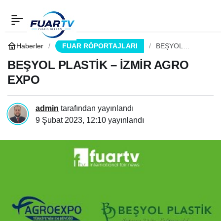
BEŞYOL PLASTİK –
0
Paylaş
İZMİR AGRO EXPO
Haberler
FUAR RÖPORTAJLARI
BEŞYOL
PLASTİK –
İZMİR AGRO
BEŞYOL PLASTİK – İZMİR AGRO
EXPO
EXPO
admin
tarafından yayınlandı
9 Şubat 2023, 12:10
yayınlandı