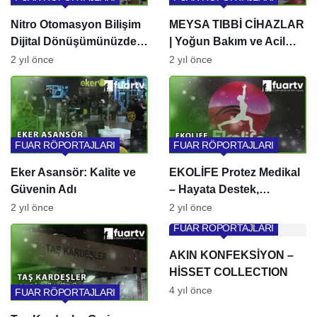
Nitro Otomasyon Bilişim
MEYSA TIBBİ CİHAZLAR
Dijital Dönüşümünüzde
| Yoğun Bakım ve Acil
Öncü Teknoloji
Müdahale Ürünlerinde
2 yıl önce
2 yıl önce
Çözümleri
Lider | Expomed 2024
Röportajı
FUAR RÖPORTAJLARI
FUAR RÖPORTAJLARI
Eker Asansör: Kalite ve
EKOLİFE Protez Medikal
Güvenin Adı
– Hayata Destek,
Gülümseyişler Sağlayan
2 yıl önce
2 yıl önce
Çözümler
FUAR RÖPORTAJLARI
AKIN KONFEKSİYON –
HİSSET COLLECTION
4 yıl önce
FUAR RÖPORTAJLARI