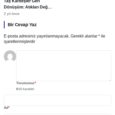
Taş Kardeşler Geri
Dönüşüm: Atıkları Değerli
Kaynaklara Dönüştürmek
2 yıl önce
Bir Cevap Yaz
E-posta adresiniz yayınlanmayacak.
Gerekli alanlar
*
ile
işaretlenmişlerdir
Yorumunuz
*
0
/30 karakter
Ad
*