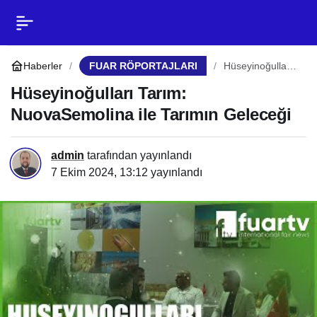
Hüseyinoğulları Tarım:
0
Paylaş
NuovaSemolina ile
Haberler
FUAR RÖPORTAJLARI
Hüseyinoğulları
Tarım:
NuovaSemolina
Hüseyinoğulları Tarım:
Tarımın Geleceği
ile Tarımın
NuovaSemolina ile Tarımın Geleceği
Geleceği
admin
tarafından yayınlandı
7 Ekim 2024, 13:12
yayınlandı