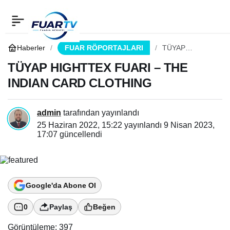
TÜYAP HIGHTTEX
0
Paylaş
FUARI – THE INDIAN
Haberler
FUAR RÖPORTAJLARI
TÜYAP
HIGHTTEX
FUARI – THE
TÜYAP HIGHTTEX FUARI – THE
CARD CLOTHING
INDIAN CARD
INDIAN CARD CLOTHING
CLOTHING
admin
tarafından yayınlandı
25 Haziran 2022, 15:22
yayınlandı
9 Nisan 2023,
17:07
güncellendi
Google'da Abone Ol
0
Paylaş
Beğen
Görüntüleme:
397