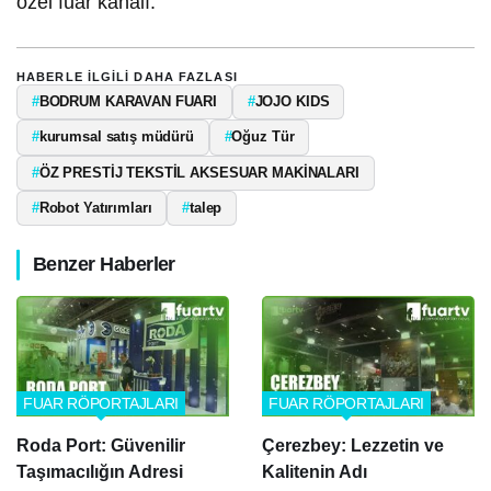
özel fuar kanalı.
HABERLE ILGILI DAHA FAZLASI
#
BODRUM KARAVAN FUARI
#
JOJO KIDS
#
kurumsal satış müdürü
#
Oğuz Tür
#
ÖZ PRESTİJ TEKSTİL AKSESUAR MAKİNALARI
#
Robot Yatırımları
#
talep
Benzer Haberler
FUAR RÖPORTAJLARI
FUAR RÖPORTAJLARI
Roda Port: Güvenilir
Çerezbey: Lezzetin ve
Taşımacılığın Adresi
Kalitenin Adı