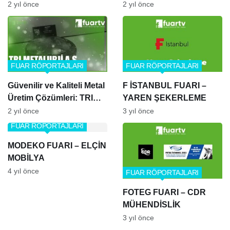
2 yıl önce
2 yıl önce
FUAR RÖPORTAJLARI
FUAR RÖPORTAJLARI
Güvenilir ve Kaliteli Metal
F İSTANBUL FUARI –
Üretim Çözümleri: TRI
YAREN ŞEKERLEME
Metalurji A.Ş.
2 yıl önce
3 yıl önce
FUAR RÖPORTAJLARI
MODEKO FUARI – ELÇİN
MOBİLYA
4 yıl önce
FUAR RÖPORTAJLARI
FOTEG FUARI – CDR
MÜHENDİSLİK
3 yıl önce