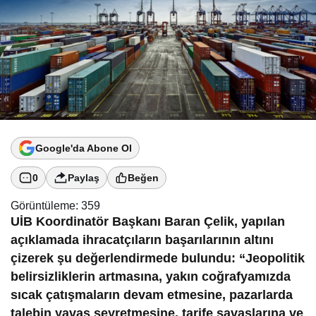
Google'da Abone Ol
0
Paylaş
Beğen
Görüntüleme:
359
UİB Koordinatör Başkanı Baran Çelik, yapılan
açıklamada ihracatçıların başarılarının altını
çizerek şu değerlendirmede bulundu: “Jeopolitik
belirsizliklerin artmasına, yakın coğrafyamızda
sıcak çatışmaların devam etmesine, pazarlarda
talebin yavaş seyretmesine, tarife savaşlarına ve