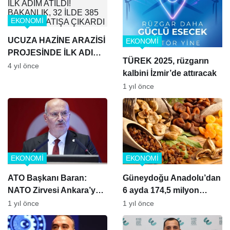
EKONOMİ
UCUZA HAZİNE ARAZİSİ
EKONOMİ
PROJESİNDE İLK ADIM
TÜREK 2025, rüzgarın
ATILDI! BAKANLIK, 32
4 yıl önce
kalbini İzmir’de attıracak
İLDE 385 ARSAYI SATIŞA
1 yıl önce
ÇIKARDI
EKONOMİ
EKONOMİ
ATO Başkanı Baran:
Güneydoğu Anadolu’dan
NATO Zirvesi Ankara’ya
6 ayda 174,5 milyon
Tarihi Fırsat Sunuyor
dolarlık kuru meyve
1 yıl önce
1 yıl önce
ihracatı