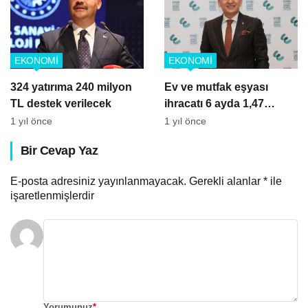
EKONOMİ
EKONOMİ
324 yatırıma 240 milyon
Ev ve mutfak eşyası
TL destek verilecek
ihracatı 6 ayda 1,47
milyar dolar
1 yıl önce
1 yıl önce
Bir Cevap Yaz
E-posta adresiniz yayınlanmayacak.
Gerekli alanlar
*
ile
işaretlenmişlerdir
Yorumunuz
*