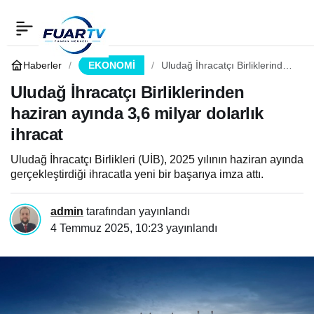
Uludağ İhracatçı
0
Paylaş
Birliklerinden haziran
Haberler
EKONOMİ
Uludağ İhracatçı Birliklerinden
haziran ayında 3,6 milyar
dolarlık ihracat
Uludağ İhracatçı Birliklerinden
ayında 3,6 milyar dolarlık
haziran ayında 3,6 milyar dolarlık
ihracat
ihracat
Uludağ İhracatçı Birlikleri (UİB), 2025 yılının haziran ayında
gerçekleştirdiği ihracatla yeni bir başarıya imza attı.
admin
tarafından yayınlandı
4 Temmuz 2025, 10:23
yayınlandı