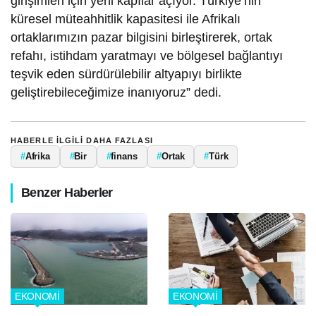
girişimleri için yeni kapılar açıyor. Türkiye’nin
küresel müteahhitlik kapasitesi ile Afrikalı
ortaklarımızın pazar bilgisini birleştirerek, ortak
refahı, istihdam yaratmayı ve bölgesel bağlantıyı
teşvik eden sürdürülebilir altyapıyı birlikte
geliştirebileceğimize inanıyoruz” dedi.
HABERLE ILGILI DAHA FAZLASI
#
Afrika
#
Bir
#
finans
#
Ortak
#
Türk
Benzer Haberler
EKONOMİ
EKONOMİ