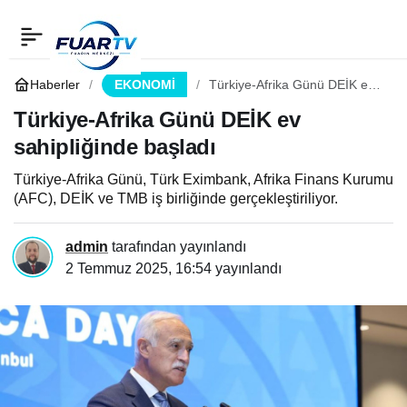
Türkiye-Afrika Günü
0
Paylaş
DEİK ev sahipliğinde
Haberler
EKONOMİ
Türkiye-Afrika Günü DEİK ev
sahipliğinde başladı
Türkiye-Afrika Günü DEİK ev
başladı
sahipliğinde başladı
Türkiye-Afrika Günü, Türk Eximbank, Afrika Finans Kurumu
(AFC), DEİK ve TMB iş birliğinde gerçekleştiriliyor.
admin
tarafından yayınlandı
2 Temmuz 2025, 16:54
yayınlandı