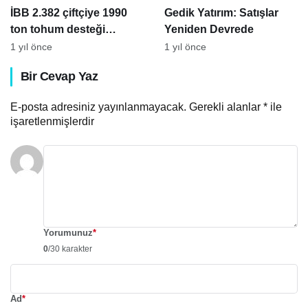
İBB 2.382 çiftçiye 1990
Gedik Yatırım: Satışlar
ton tohum desteği
Yeniden Devrede
sağladı
1 yıl önce
1 yıl önce
Bir Cevap Yaz
E-posta adresiniz yayınlanmayacak.
Gerekli alanlar
*
ile
işaretlenmişlerdir
Yorumunuz
*
0
/30 karakter
Ad
*