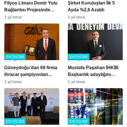
Filyos Limanı Demir Yolu
Şirket Kuruluşları İlk 5
Bağlantısı Projesinde
Ayda %2,6 Azaldı
Sözleşme Aşamasına
1 yıl önce
1 yıl önce
Gelindi
EKONOMİ
EKONOMİ
Güneydoğu’dan 69 firma
Mustafa Paşahan İHKİB
ihracat şampiyonları
Başkanlık adaylığını
listesinde
açıkladı
1 yıl önce
1 yıl önce
EKONOMİ
EKONOMİ