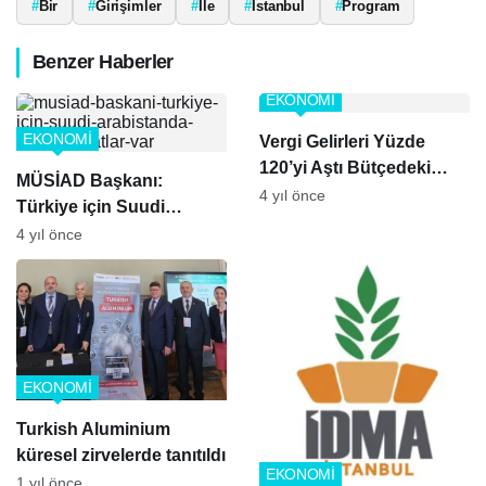
#
Bir
#
Girişimler
#
İle
#
İstanbul
#
Program
Benzer Haberler
EKONOMİ
EKONOMİ
Vergi Gelirleri Yüzde
120’yi Aştı Bütçedeki
MÜSİAD Başkanı:
Açık Kapanmadı!
4 yıl önce
Türkiye için Suudi
Arabistan’da Büyük
4 yıl önce
Fırsatlar Var
EKONOMİ
Turkish Aluminium
küresel zirvelerde tanıtıldı
EKONOMİ
1 yıl önce