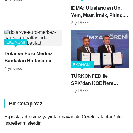
IDMA: Uluslararası Un,
Yem, Mısır, İrmik, Pirinç,
Bulgur Değirmen
2 yıl önce
Makineleri ve Bakliyat,
Makarna, Bisküvi
EKONOMİ
Teknolojileri Fuarı
Dolar ve Euro Merkez
Bankaları Haftasında
EKONOMİ
Yükselişle Başladı
4 yıl önce
TÜRKONFED ile
SPK’dan KOBİ’lere
finansal eğitim
1 yıl önce
Bir Cevap Yaz
E-posta adresiniz yayınlanmayacak.
Gerekli alanlar
*
ile
işaretlenmişlerdir