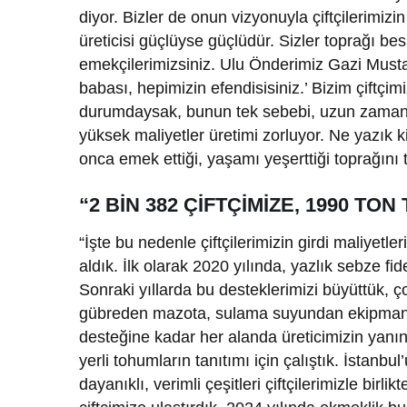
diyor. Bizler de onun vizyonuyla çiftçilerim
üreticisi güçlüyse güçlüdür. Sizler toprağı b
emekçilerimizsiniz. Ulu Önderimiz Gazi Mustaf
babası, hepimizin efendisisiniz.’ Bizim çiftçim
durumdaysak, bunun tek sebebi, uzun zamandır
yüksek maliyetler üretimi zorluyor. Ne yazık k
onca emek ettiği, yaşamı yeşerttiği toprağını t
“2 BİN 382 ÇİFTÇİMİZE, 1990 TO
“İşte bu nedenle çiftçilerimizin girdi maliyet
aldık. İlk olarak 2020 yılında, yazlık sebze fid
Sonraki yıllarda bu desteklerimizi büyüttük, ç
gübreden mazota, sulama suyundan ekipman de
desteğine kadar her alanda üreticimizin yanın
yerli tohumların tanıtımı için çalıştık. İstanbu
dayanıklı, verimli çeşitleri çiftçilerimizle birl