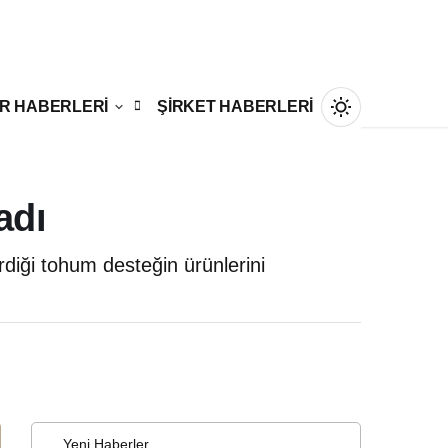
R HABERLERİ
ŞİRKET HABERLERİ
adı
diği tohum desteğin ürünlerini
Gündüz Modu
Gündüz modunu seçin.
Gece Modu
Gece modunu seçin.
Sistem Modu
Yeni Haberler
Sistem modunu seçin.