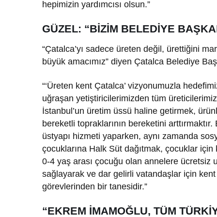
hepimizin yardımcısı olsun.”
GÜZEL: “BİZİM BELEDİYE BAŞK
“Çatalca’yı sadece üreten değil, ürettiğini ma
büyük amacımız” diyen Çatalca Belediye Başk
“‘Üreten kent Çatalca’ vizyonumuzla hedefimiz n
uğraşan yetiştiricilerimizden tüm üreticileri
İstanbul’un üretim üssü haline getirmek, ürü
bereketli topraklarının bereketini arttırmaktı
üstyapı hizmeti yaparken, aynı zamanda sosyal
çocuklarına Halk Süt dağıtmak, çocuklar için
0-4 yaş arası çocuğu olan annelere ücretsiz 
sağlayarak ve dar gelirli vatandaşlar için kent
görevlerinden bir tanesidir.”
“EKREM İMAMOĞLU, TÜM TÜRKİY