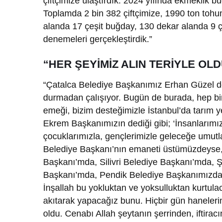
çiftçimize ulaştırdık. 2024 yılında ekmeklik b
Toplamda 2 bin 382 çiftçimize, 1990 ton toh
alanda 17 çeşit buğday, 130 dekar alanda 9 çeş
denemeleri gerçekleştirdik.”
“HER ŞEYİMİZ ALIN TERİYLE OL
“Çatalca Belediye Başkanımız Erhan Güzel de g
durmadan çalışıyor. Bugün de burada, hep bir
emeği, bizim desteğimizle İstanbul’da tarım 
Ekrem Başkanımızın dediği gibi; ‘İnsanlarımız
çocuklarımızla, gençlerimizle geleceğe umutl
Belediye Başkanı’nın emaneti üstümüzdeyse, 
Başkanı’mda, Silivri Belediye Başkanı’mda, 
Başkanı’mda, Pendik Belediye Başkanımızda. 
İnşallah bu yokluktan ve yoksulluktan kurtulac
akıtarak yapacağız bunu. Hiçbir gün haneleri
oldu. Cenabı Allah şeytanın şerrinden, iftirac