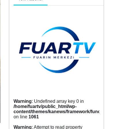
Warning
: Undefined array key 0 in
/home/fuartv/public_html/wp-
content/themes/kanews/framework/functions/tags.p
on line
1061
Warning
: Attempt to read property