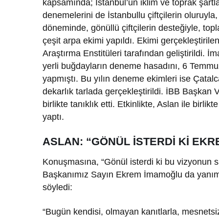
kapsamında; İstanbul’un iklim ve toprak şart
denemelerini de İstanbullu çiftçilerin oluruyla
döneminde, gönüllü çiftçilerin desteğiyle, to
çeşit arpa ekimi yapıldı. Ekimi gerçekleştiri
Araştırma Enstitüleri tarafından geliştirildi. 
yerli buğdayların deneme hasadını, 6 Temmuz 202
yapmıştı. Bu yılın deneme ekimleri ise Çatal
dekarlık tarlada gerçekleştirildi. İBB Başkan V
birlikte tanıklık etti. Etkinlikte, Aslan ile b
yaptı.
ASLAN: “GÖNÜL İSTERDİ Kİ EK
Konuşmasına, “Gönül isterdi ki bu vizyonun s
Başkanımız Sayın Ekrem İmamoğlu da yanımızd
söyledi:
“Bugün kendisi, olmayan kanıtlarla, mesnetsiz 