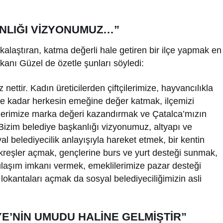
ANLIĞI VİZYONUMUZ…”
rkalaştıran, katma değerli hale getiren bir ilçe yapmak en
anı Güzel de özetle şunları söyledi:
ettir. Kadın üreticilerden çiftçilerimize, hayvancılıkla
mize kadar herkesin emeğine değer katmak, ilçemizi
nlerimize marka değeri kazandırmak ve Çatalca’mızın
r. Bizim belediye başkanlığı vizyonumuz, altyapı ve
 belediyecilik anlayışıyla hareket etmek, bir kentin
 kreşler açmak, gençlerine burs ve yurt desteği sunmak,
ulaşım imkanı vermek, emeklilerimize pazar desteği
 lokantaları açmak da sosyal belediyeciliğimizin asli
E’NİN UMUDU HALİNE GELMİŞTİR”