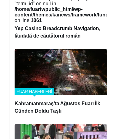
"term_id" on null in
/home/fuartv/public_html/wp-
content/themes/kanews/framework/functions/tags.p
on line
1061
Yep Casino Breadcrumb Navigation,
lăudată de căutătorul român
FUAR HABERLERİ
Kahramanmaraş’ta Ağustos Fuarı İlk
Günden Doldu Taştı