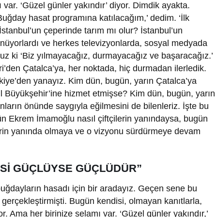
ı var. ‘Güzel günler yakındır’ diyor. Dimdik ayakta.
 Buğday hasat programına katılacağım,’ dedim. ‘İlk
İstanbul’un çeperinde tarım mı olur? İstanbul’un
şünüyorlardı ve herkes televizyonlarda, sosyal medyada
dunuz ki ‘Biz yılmayacağız, durmayacağız ve başaracağız.’
vri’den Çatalca’ya, her noktada, hiç durmadan ilerledik.
kiye’den yanayız. Kim dün, bugün, yarın Çatalca’ya
ul Büyükşehir’ine hizmet etmişse? Kim dün, bugün, yarın
ların önünde saygıyla eğilmesini de bilenleriz. İşte bu
n Ekrem İmamoğlu nasıl çiftçilerin yanındaysa, bugün
ilerin yanında olmaya ve o vizyonu sürdürmeye devam
İSİ GÜÇLÜYSE GÜÇLÜDÜR”
uğdayların hasadı için bir aradayız. Geçen sene bu
erçekleştirmişti. Bugün kendisi, olmayan kanıtlarla,
or. Ama her birinize selamı var. ‘Güzel günler yakındır,’