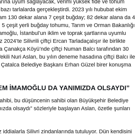
larına uyum sağlayacak, verimi yüksek fide ve tohum
, bazı tarlalarda gerçekleştirdi. 2023 yılı hububat ekim
plam 130 dekar alana 7 çeşit buğday; 82 dekar alana da 4
len 5 çeşit yerli buğday tohumu, Tarım ve Orman Bakanlığı
İmamoğlu, İstanbul’un iklim ve toprak şartlarına uyumlu
4’te Silivrili çiftçi Ercan Tarladaçalışır ile birlikte
ca Çanakça Köyü’nde çiftçi Numan Balcı tarafından 30
ekili Nuri Aslan, bu yılın deneme hasadına çiftçi Balcı ile
irlikte Çatalca Belediye Başkanı Erhan Güzel birer konuşma
REM İMAMOĞLU DA YANIMIZDA OLSAYDI”
ahibi, bu düşüncenin sahibi olan Büyükşehir Belediye
a olsaydı” sözleriyle başlayan Aslan, özetle şunları
iddialarla Silivri zindanlarında tutuluyor. Dün kendisini