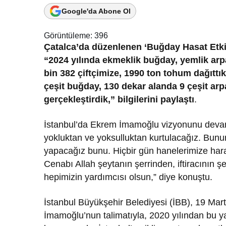
Google'da Abone Ol
Görüntüleme:
396
Çatalca’da düzenlenen ‘Buğday Hasat Etki
“2024 yılında ekmeklik buğday, yemlik arp
bin 382 çiftçimize, 1990 ton tohum dağıtt
çeşit buğday, 130 dekar alanda 9 çeşit arpa
gerçekleştirdik,” bilgilerini paylaştı
.
İstanbul’da Ekrem İmamoğlu vizyonunu devam et
yokluktan ve yoksulluktan kurtulacağız. Bunun 
yapacağız bunu. Hiçbir gün hanelerimize hara
Cenabı Allah şeytanın şerrinden, iftiracının ş
hepimizin yardımcısı olsun,” diye konuştu.
İstanbul Büyükşehir Belediyesi (İBB), 19 Mar
İmamoğlu’nun talimatıyla, 2020 yılından bu yan