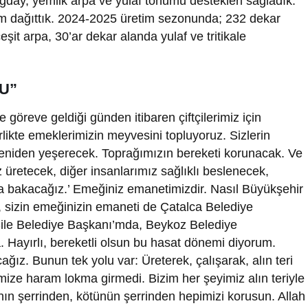
uğday, yemlik arpa ve yulaf tohumu destekleri sağladık.
um dağıttık. 2024-2025 üretim sezonunda; 232 dekar
it arpa, 30’ar dekar alanda yulaf ve tritikale
DU”
öreve geldiği günden itibaren çiftçilerimiz için
likte emeklerimizin meyvesini topluyoruz. Sizlerin
yeniden yeşerecek. Toprağımızın bereketi korunacak. Ve
 üretecek, diğer insanlarımız sağlıklı beslenecek,
a bakacağız.’ Emeğiniz emanetimizdir. Nasıl Büyükşehir
sizin emeğinizin emaneti de Çatalca Belediye
Şile Belediye Başkanı’mda, Beykoz Belediye
Hayırlı, bereketli olsun bu hasat dönemi diyorum.
ağız. Bunun tek yolu var: Üreterek, çalışarak, alın teri
mize haram lokma girmedi. Bizim her şeyimiz alın teriyle
ının şerrinden, kötünün şerrinden hepimizi korusun. Allah