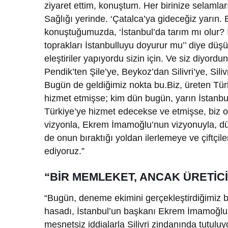
ziyaret ettim, konuştum. Her birinize selamlar
Sağlığı yerinde. ‘Çatalca’ya gideceğiz yarın.
konuştuğumuzda, ‘İstanbul’da tarım mı olur? 
toprakları İstanbulluyu doyurur mu’’ diye dü
eleştiriler yapıyordu sizin için. Ve siz diyor
Pendik’ten Şile’ye, Beykoz’dan Silivri’ye, Sili
Bugün de geldiğimiz nokta bu.Biz, üreten Tür
hizmet etmişse; kim dün bugün, yarın İstanb
Türkiye’ye hizmet edecekse ve etmişse, biz on
vizyonla, Ekrem İmamoğlu’nun vizyonuyla, dü
de onun bıraktığı yoldan ilerlemeye ve çiftç
ediyoruz.”
“BİR MEMLEKET, ANCAK ÜRETİC
“Bugün, deneme ekimini gerçekleştirdiğimiz b
hasadı, İstanbul’un başkanı Ekrem İmamoğlu g
mesnetsiz iddialarla Silivri zindanında tutuluy