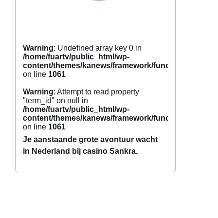
Warning
: Undefined array key 0 in
/home/fuartv/public_html/wp-
content/themes/kanews/framework/functions/tags.p
on line
1061
Warning
: Attempt to read property
"term_id" on null in
/home/fuartv/public_html/wp-
content/themes/kanews/framework/functions/tags.p
on line
1061
Je aanstaande grote avontuur wacht
in Nederland bij casino Sankra.