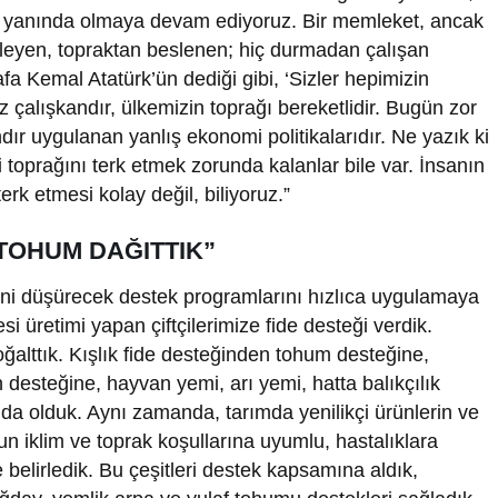
izin yanında olmaya devam ediyoruz. Bir memleket, ancak
esleyen, topraktan beslenen; hiç durmadan çalışan
a Kemal Atatürk’ün dediği gibi, ‘Sizler hepimizin
iz çalışkandır, ülkemizin toprağı bereketlidir. Bugün zor
 uygulanan yanlış ekonomi politikalarıdır. Ne yazık ki
i toprağını terk etmek zorunda kalanlar bile var. İnsanın
erk etmesi kolay değil, biliyoruz.”
N TOHUM DAĞITTIK”
lerini düşürecek destek programlarını hızlıca uygulamaya
esi üretimi yapan çiftçilerimize fide desteği verdik.
oğalttık. Kışlık fide desteğinden tohum desteğine,
steğine, hayvan yemi, arı yemi, hatta balıkçılık
da olduk. Aynı zamanda, tarımda yenilikçi ürünlerin ve
l’un iklim ve toprak koşullarına uyumlu, hastalıklara
ikte belirledik. Bu çeşitleri destek kapsamına aldık,