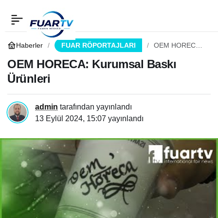
OEM HORECA: Kurumsal
0
Paylaş
Baskı Ürünleri
Haberler
FUAR RÖPORTAJLARI
OEM HORECA:
Kurumsal Baskı
Ürünleri
OEM HORECA: Kurumsal Baskı
Ürünleri
admin
tarafından yayınlandı
13 Eylül 2024, 15:07
yayınlandı