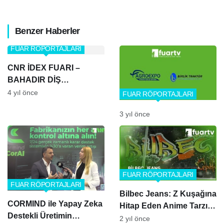
Benzer Haberler
FUAR RÖPORTAJLARI
CNR İDEX FUARI –
BAHADIR DİŞ
MALZEMELERİ
4 yıl önce
FUAR RÖPORTAJLARI
3 yıl önce
FUAR RÖPORTAJLARI
FUAR RÖPORTAJLARI
Bilbec Jeans: Z Kuşağına
CORMIND ile Yapay Zeka
Hitap Eden Anime Tarzı
Destekli Üretimin
Ürünler ile Dünya
2 yıl önce