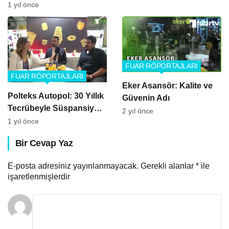
Geleceği Başladı!
1 yıl önce
Pazarına Açılıyor!
FUAR RÖPORTAJLARI
FUAR RÖPORTAJLARI
Eker Asansör: Kalite ve
Polteks Autopol: 30 Yıllık
Güvenin Adı
Tecrübeyle Süspansiyon
2 yıl önce
Sistemlerinde Yerli ve
1 yıl önce
Küresel Güç
Bir Cevap Yaz
E-posta adresiniz yayınlanmayacak.
Gerekli alanlar
*
ile
işaretlenmişlerdir