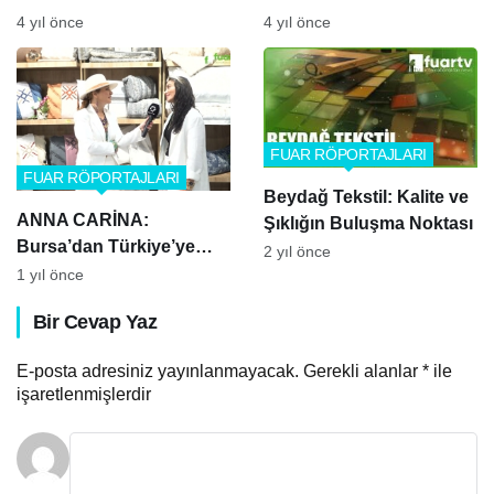
ŞTİ.
4 yıl önce
4 yıl önce
FUAR RÖPORTAJLARI
FUAR RÖPORTAJLARI
Beydağ Tekstil: Kalite ve
ANNA CARİNA:
Şıklığın Buluşma Noktası
Bursa’dan Türkiye’ye
2 yıl önce
Kaliteli ve Zarif Çeyiz
1 yıl önce
Ürünleri
Bir Cevap Yaz
E-posta adresiniz yayınlanmayacak.
Gerekli alanlar
*
ile
işaretlenmişlerdir