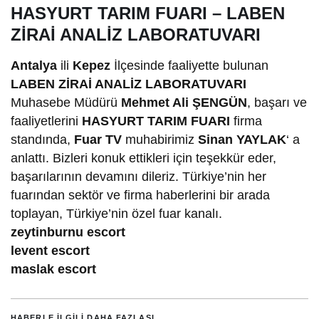
HASYURT TARIM FUARI – LABEN
ZİRAİ ANALİZ LABORATUVARI
Antalya
ili
Kepez
İlçesinde faaliyette bulunan
LABEN ZİRAİ ANALİZ LABORATUVARI
Muhasebe Müdürü
Mehmet Ali ŞENGÜN
, başarı ve
faaliyetlerini
HASYURT TARIM FUARI
firma
standında,
Fuar TV
muhabirimiz
Sinan YAYLAK
‘ a
anlattı. Bizleri konuk ettikleri için teşekkür eder,
başarılarının devamını dileriz. Türkiye’nin her
fuarından sektör ve firma haberlerini bir arada
toplayan, Türkiye’nin özel fuar kanalı.
zeytinburnu escort
levent escort
maslak escort
HABERLE ILGILI DAHA FAZLASI