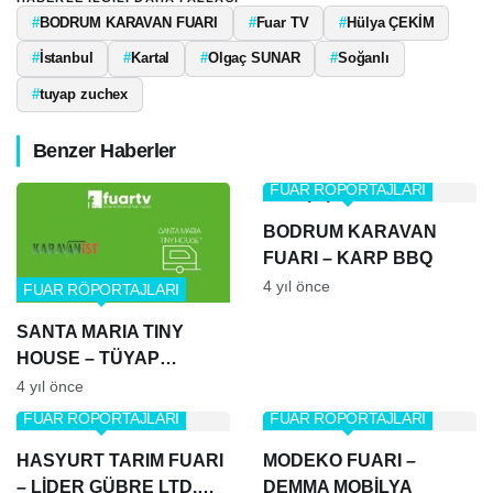
#
BODRUM KARAVAN FUARI
#
Fuar TV
#
Hülya ÇEKİM
#
İstanbul
#
Kartal
#
Olgaç SUNAR
#
Soğanlı
#
tuyap zuchex
Benzer Haberler
FUAR RÖPORTAJLARI
BODRUM KARAVAN
FUARI – KARP BBQ
4 yıl önce
FUAR RÖPORTAJLARI
SANTA MARIA TINY
HOUSE – TÜYAP
KARAVAN FUARI
4 yıl önce
FUAR RÖPORTAJLARI
FUAR RÖPORTAJLARI
HASYURT TARIM FUARI
MODEKO FUARI –
– LİDER GÜBRE LTD.
DEMMA MOBİLYA