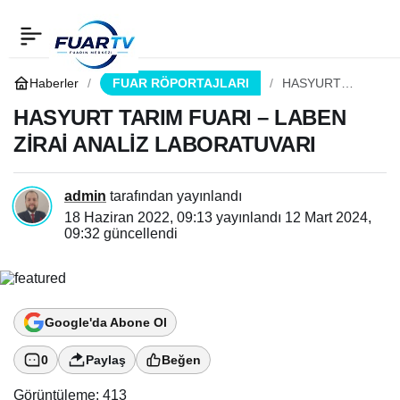
HASYURT TARIM FUARI
0
Paylaş
– LABEN ZİRAİ ANALİZ
Haberler
FUAR RÖPORTAJLARI
HASYURT
TARIM FUARI –
LABEN ZİRAİ
HASYURT TARIM FUARI – LABEN
LABORATUVARI
ANALİZ
ZİRAİ ANALİZ LABORATUVARI
LABORATUVARI
admin
tarafından yayınlandı
18 Haziran 2022, 09:13
yayınlandı
12 Mart 2024,
09:32
güncellendi
Google'da Abone Ol
0
Paylaş
Beğen
Görüntüleme:
413