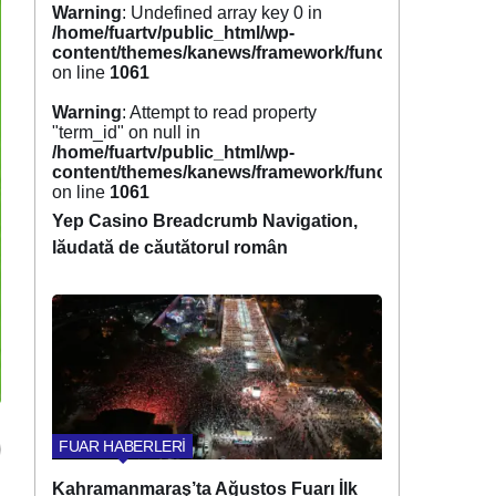
Warning
: Undefined array key 0 in
/home/fuartv/public_html/wp-
content/themes/kanews/framework/functions/tags.p
on line
1061
Warning
: Attempt to read property
"term_id" on null in
/home/fuartv/public_html/wp-
content/themes/kanews/framework/functions/tags.p
on line
1061
Yep Casino Breadcrumb Navigation,
lăudată de căutătorul român
FUAR HABERLERİ
Kahramanmaraş’ta Ağustos Fuarı İlk