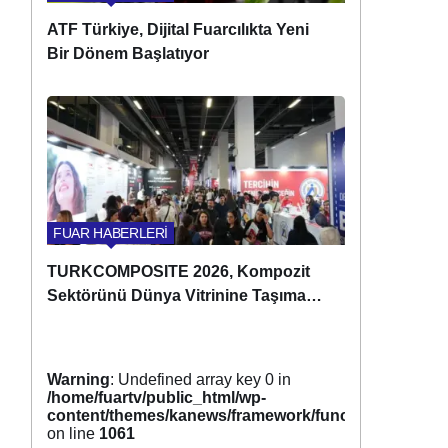
ATF Türkiye, Dijital Fuarcılıkta Yeni
Bir Dönem Başlatıyor
FUAR HABERLERİ
TURKCOMPOSITE 2026, Kompozit
Sektörünü Dünya Vitrinine Taşımaya
Hazırlanıyor
Warning
: Undefined array key 0 in
/home/fuartv/public_html/wp-
content/themes/kanews/framework/functions/tags.p
on line
1061