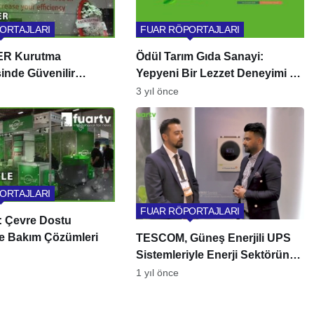
ORTAJLARI
FUAR RÖPORTAJLARI
R Kurutma
Ödül Tarım Gıda Sanayi:
sinde Güvenilir
Yepyeni Bir Lezzet Deneyimi –
ağınız
Kolejenli Türk Kahvesi!
3 yıl önce
ORTAJLARI
FUAR RÖPORTAJLARI
e: Çevre Dostu
ve Bakım Çözümleri
TESCOM, Güneş Enerjili UPS
Sistemleriyle Enerji Sektörüne
Yön Veriyor
1 yıl önce