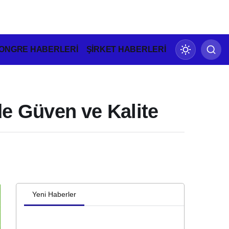
ONGRE HABERLERİ
ŞİRKET HABERLERİ
e Güven ve Kalite
Gündüz Modu
Gündüz modunu seçin.
Gece Modu
Gece modunu seçin.
Yeni Haberler
Sistem Modu
Sistem modunu seçin.