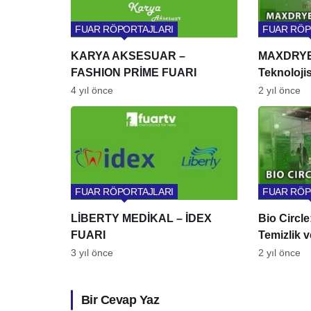
FUAR RÖPORTAJLARI
FUAR RÖP
KARYA AKSESUAR –
MAXDRYE
FASHION PRİME FUARI
Teknoloji
Çözüm Ort
4 yıl önce
2 yıl önce
FUAR RÖPORTAJLARI
FUAR RÖP
LİBERTY MEDİKAL – İDEX
Bio Circl
FUARI
Temizlik 
3 yıl önce
2 yıl önce
Bir Cevap Yaz