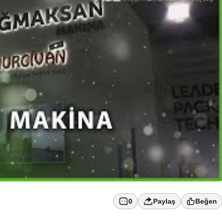
0
Paylaş
Beğen