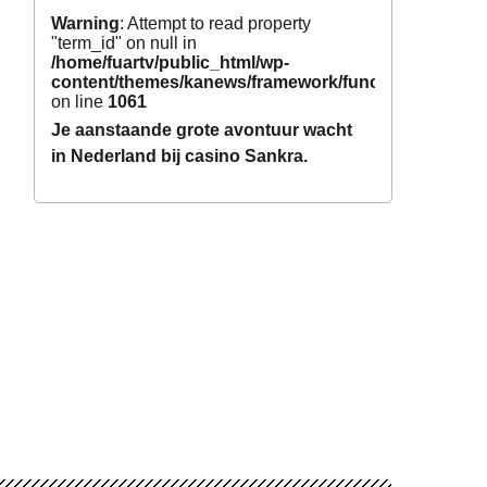
Warning
: Attempt to read property
"term_id" on null in
/home/fuartv/public_html/wp-
content/themes/kanews/framework/functions/tags.p
on line
1061
Je aanstaande grote avontuur wacht
in Nederland bij casino Sankra.