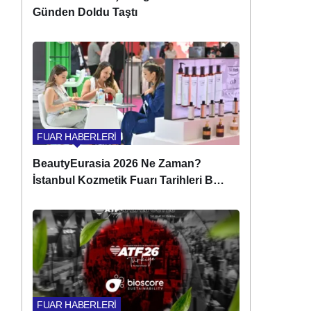
Günden Doldu Taştı
FUAR HABERLERİ
BeautyEurasia 2026 Ne Zaman?
İstanbul Kozmetik Fuarı Tarihleri Belli
Oldu!
FUAR HABERLERİ