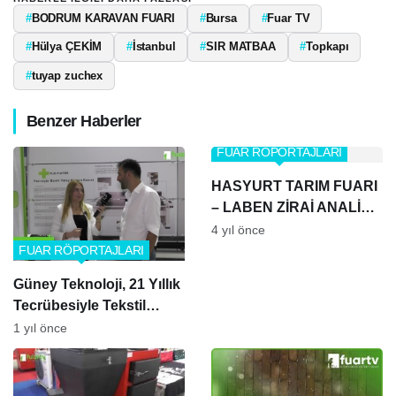
#
BODRUM KARAVAN FUARI
#
Bursa
#
Fuar TV
#
Hülya ÇEKİM
#
İstanbul
#
SIR MATBAA
#
Topkapı
#
tuyap zuchex
Benzer Haberler
FUAR RÖPORTAJLARI
HASYURT TARIM FUARI
– LABEN ZİRAİ ANALİZ
LABORATUVARI
4 yıl önce
FUAR RÖPORTAJLARI
Güney Teknoloji, 21 Yıllık
Tecrübesiyle Tekstil
Sektörüne Değer Katıyor
1 yıl önce