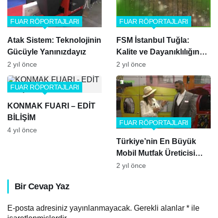
FUAR RÖPORTAJLARI
FUAR RÖPORTAJLARI
Atak Sistem: Teknolojinin
FSM İstanbul Tuğla:
Gücüyle Yanınızdayız
Kalite ve Dayanıklılığın
Adı
2 yıl önce
2 yıl önce
FUAR RÖPORTAJLARI
KONMAK FUARI – EDİT
BİLİŞİM
FUAR RÖPORTAJLARI
4 yıl önce
Türkiye’nin En Büyük
Mobil Mutfak Üreticisi
Mobil Chef ile Tanışın! |
2 yıl önce
Bayim Olur Musun Fuarı
Bir Cevap Yaz
2024
E-posta adresiniz yayınlanmayacak.
Gerekli alanlar
*
ile