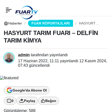
HASYURT TARIM FUARI
0
Paylaş
– DELFİN TARIM KİMYA
Haberler
FUAR RÖPORTAJLARI
HASYURT
TARIM FUARI –
DELFİN TARIM
HASYURT TARIM FUARI – DELFİN
KİMYA
TARIM KİMYA
admin
tarafından yayınlandı
17 Haziran 2022, 11:11
yayınlandı
12 Kasım 2024,
07:43
güncellendi
Google'da Abone Ol
0
Paylaş
Beğen
Görüntüleme:
588