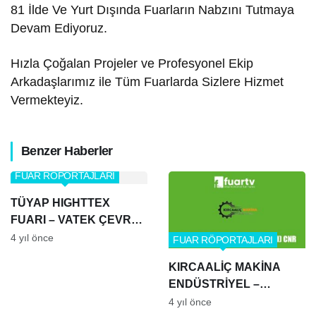
81 İlde Ve Yurt Dışında Fuarların Nabzını Tutmaya
Devam Ediyoruz.
Hızla Çoğalan Projeler ve Profesyonel Ekip
Arkadaşlarımız ile Tüm Fuarlarda Sizlere Hizmet
Vermekteyiz.
Benzer Haberler
FUAR RÖPORTAJLARI
TÜYAP HIGHTTEX
FUARI – VATEK ÇEVRE
TEKNOLOJİLERİ
4 yıl önce
FUAR RÖPORTAJLARI
KIRCAALİÇ MAKİNA
ENDÜSTRİYEL –
TURKCHEM FUYARI
4 yıl önce