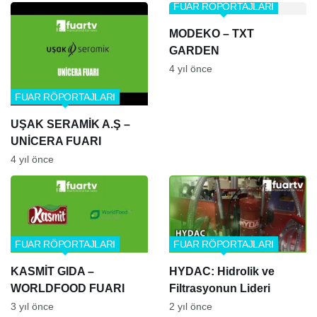
(KİMYA FUARI) CNR
FUAR RÖPORTAJLARI
MODEKO – TXT
GARDEN
4 yıl önce
FUAR RÖPORTAJLARI
UŞAK SERAMİK A.Ş –
UNİCERA FUARI
4 yıl önce
FUAR RÖPORTAJLARI
FUAR RÖPORTAJLARI
KASMİT GIDA –
HYDAC: Hidrolik ve
WORLDFOOD FUARI
Filtrasyonun Lideri
3 yıl önce
2 yıl önce