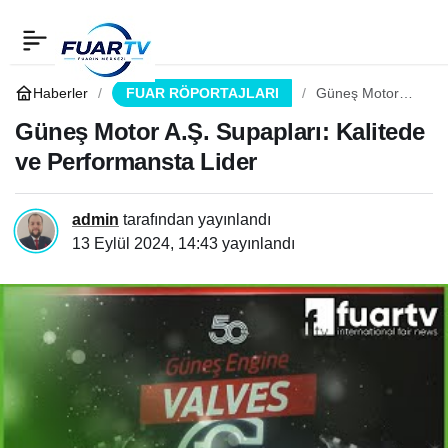
Güneş Motor A.Ş.
0
Paylaş
Supapları: Kalitede ve
Haberler
FUAR RÖPORTAJLARI
Güneş Motor
A.Ş. Supapları:
Kalitede ve
Güneş Motor A.Ş. Supapları: Kalitede
Performansta Lider
Performansta
ve Performansta Lider
Lider
admin
tarafından yayınlandı
13 Eylül 2024, 14:43
yayınlandı