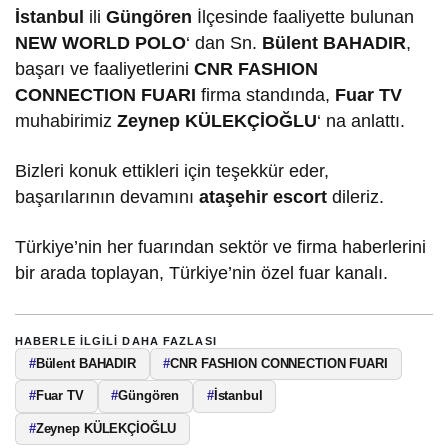
İstanbul
ili
Güngören
İlçesinde faaliyette bulunan
NEW WORLD POLO
‘ dan Sn.
Bülent BAHADIR
,
başarı ve faaliyetlerini
CNR FASHION
CONNECTION FUARI
firma standında,
Fuar TV
muhabirimiz
Zeynep KÜLEKÇİOĞLU
‘ na anlattı.
Bizleri konuk ettikleri için teşekkür eder,
başarılarının devamını
ataşehir escort
dileriz.
Türkiye’nin her fuarından sektör ve firma haberlerini
bir arada toplayan, Türkiye’nin özel fuar kanalı.
HABERLE ILGILI DAHA FAZLASI
#
Bülent BAHADIR
#
CNR FASHION CONNECTION FUARI
#
Fuar TV
#
Güngören
#
İstanbul
#
Zeynep KÜLEKÇİOĞLU