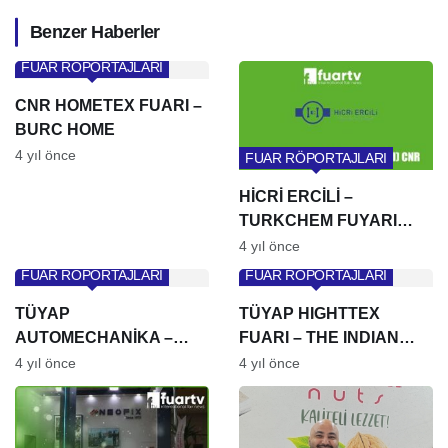
Benzer Haberler
FUAR RÖPORTAJLARI
CNR HOMETEX FUARI –
BURC HOME
4 yıl önce
FUAR RÖPORTAJLARI
HİCRİ ERCİLİ –
TURKCHEM FUYARI
(KİMYA FUARI) CNR
4 yıl önce
FUAR RÖPORTAJLARI
FUAR RÖPORTAJLARI
TÜYAP
TÜYAP HIGHTTEX
AUTOMECHANİKA –
FUARI – THE INDIAN
EKMOB
CARD CLOTHING
4 yıl önce
4 yıl önce