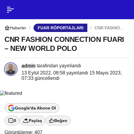
CNR FASHION
0
Paylaş
CONNECTION FUARI –
Haberler
FUAR RÖPORTAJLARI
CNR FASHION
CONNECTION
FUARI – NEW
CNR FASHION CONNECTION FUARI
NEW WORLD POLO
WORLD POLO
– NEW WORLD POLO
admin
tarafından yayınlandı
13 Eylül 2022, 08:58
yayınlandı
15 Mayıs 2023,
07:33
güncellendi
Google'da Abone Ol
0
Paylaş
Beğen
Görüntüleme:
407