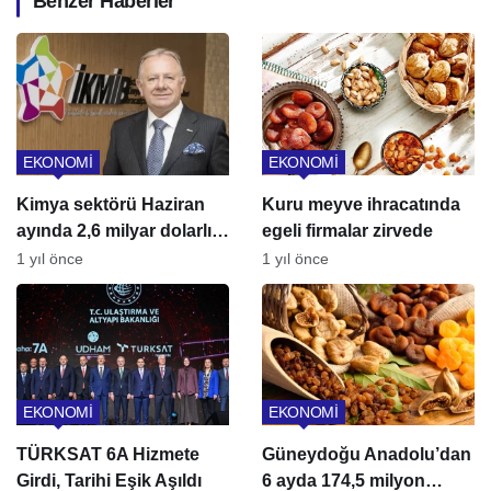
Benzer Haberler
EKONOMİ
EKONOMİ
Kimya sektörü Haziran
Kuru meyve ihracatında
ayında 2,6 milyar dolarlık
egeli firmalar zirvede
ihracat gerçekleştirdi
1 yıl önce
1 yıl önce
EKONOMİ
EKONOMİ
TÜRKSAT 6A Hizmete
Güneydoğu Anadolu’dan
Girdi, Tarihi Eşik Aşıldı
6 ayda 174,5 milyon