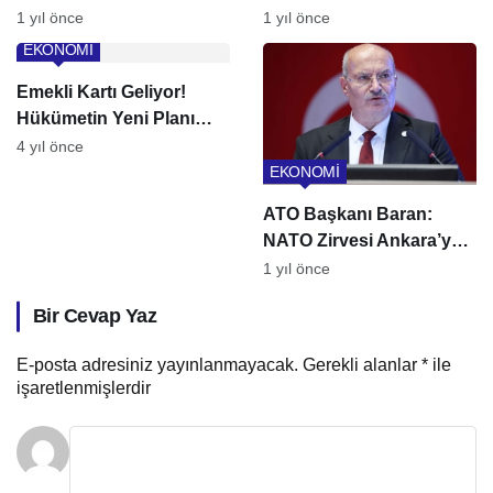
dolarlık kuru meyve
1 yıl önce
1 yıl önce
ihracatı
EKONOMİ
Emekli Kartı Geliyor!
Hükümetin Yeni Planı
Ne?
4 yıl önce
EKONOMİ
ATO Başkanı Baran:
NATO Zirvesi Ankara’ya
Tarihi Fırsat Sunuyor
1 yıl önce
Bir Cevap Yaz
E-posta adresiniz yayınlanmayacak.
Gerekli alanlar
*
ile
işaretlenmişlerdir