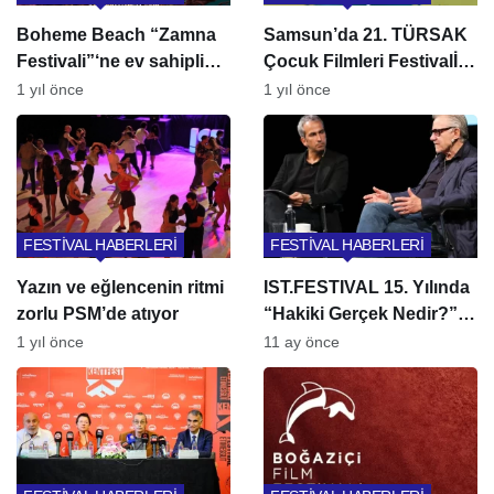
Boheme Beach “Zamna
Samsun’da 21. TÜRSAK
Festivali”‘ne ev sahipliği
Çocuk Filmleri Festivalİ
yapıyor
başlıyor
1 yıl önce
1 yıl önce
FESTİVAL HABERLERİ
FESTİVAL HABERLERİ
Yazın ve eğlencenin ritmi
IST.FESTIVAL 15. Yılında
zorlu PSM’de atıyor
“Hakiki Gerçek Nedir?”
Temasıyla İstanbul’da
1 yıl önce
11 ay önce