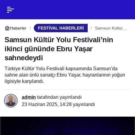
Samsun Kültür Yolu
0
Paylaş
Festivali’nin ikinci
Haberler
FESTİVAL HABERLERİ
Samsun Kültür
Yolu Festivali’nin
ikinci gününde
Samsun Kültür Yolu Festivali’nin
gününde Ebru Yaşar
Ebru Yaşar
ikinci gününde Ebru Yaşar
sahnedeydi
sahnedeydi
sahnedeydi
Türkiye Kültür Yolu Festivali kapsamında Samsun’da
sahne alan ünlü sanatçı Ebru Yaşar, hayranlarının yoğun
ilgisiyle karşılandı.
admin
tarafından yayınlandı
23 Haziran 2025, 14:28
yayınlandı