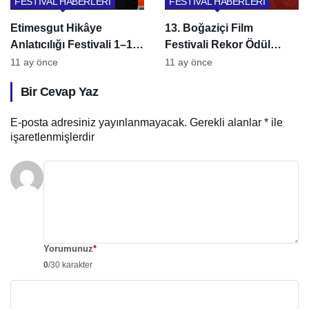
FESTİVAL HABERLERİ
FESTİVAL HABERLERİ
Etimesgut Hikâye
13. Boğaziçi Film
Anlatıcılığı Festivali 1–14
Festivali Rekor Ödül
Ekim’de Sanatseverlerle
Desteğiyle Başlıyor
11 ay önce
11 ay önce
Buluşuyor
Bir Cevap Yaz
E-posta adresiniz yayınlanmayacak.
Gerekli alanlar
*
ile
işaretlenmişlerdir
Yorumunuz
*
0
/30 karakter