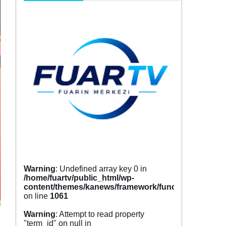
Warning
: Undefined array key 0 in
/home/fuartv/public_html/wp-
content/themes/kanews/framework/functions/tags.p
on line
1061
Warning
: Attempt to read property
"term_id" on null in