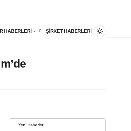
R HABERLERİ
ŞİRKET HABERLERİ
kim’de
Gündüz Modu
Gündüz modunu seçin.
Gece Modu
Gece modunu seçin.
Sistem Modu
Yeni Haberler
Sistem modunu seçin.