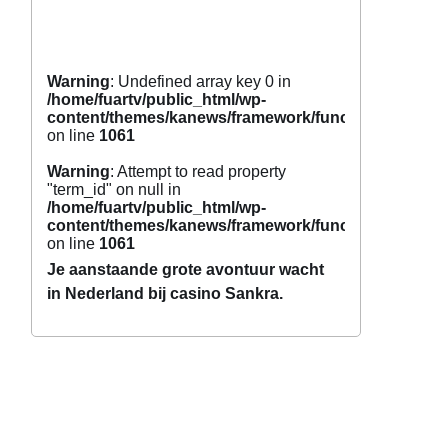
Warning
: Undefined array key 0 in
/home/fuartv/public_html/wp-
content/themes/kanews/framework/functions/tags.p
on line
1061
Warning
: Attempt to read property
"term_id" on null in
/home/fuartv/public_html/wp-
content/themes/kanews/framework/functions/tags.p
on line
1061
Je aanstaande grote avontuur wacht
in Nederland bij casino Sankra.