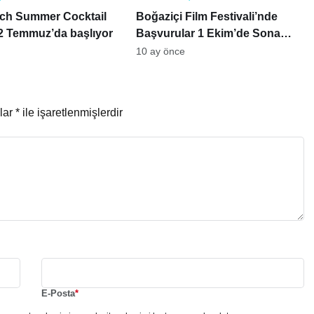
ch Summer Cocktail
Boğaziçi Film Festivali’nde
12 Temmuz’da başlıyor
Başvurular 1 Ekim’de Sona
Eriyor
10 ay önce
nlar
*
ile işaretlenmişlerdir
E-Posta
*