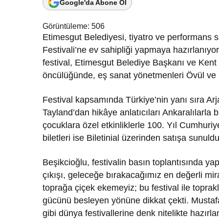
Google'da Abone Ol
Görüntüleme:
506
Etimesgut Belediyesi, tiyatro ve performans s
Festivali’ne ev sahipliği yapmaya hazırlanıy
festival, Etimesgut Belediye Başkanı ve Ken
öncülüğünde, eş sanat yönetmenleri Övül ve Mu
Festival kapsamında Türkiye’nin yanı sıra Arj
Tayland’dan hikâye anlatıcıları Ankaralılarla 
çocuklara özel etkinliklerle 100. Yıl Cumhuriy
biletleri ise Biletinial üzerinden satışa sunuldu
Beşikcioğlu, festivalin basın toplantısında y
çıkışı, geleceğe bırakacağımız en değerli mira
toprağa çiçek ekemeyiz; bu festival ile toprakl
gücünü besleyen yönüne dikkat çekti. Mustaf
gibi dünya festivallerine denk nitelikte hazırla