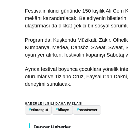
Festivalin ikinci gününde 150 kişilik Ali Cem
mekânı kazandırılacak. Belediyenin biletlerin 
ulaştırması da dikkat çekici bir sosyal soruml
Programda; Kuşkondu Müzikali, Zâkir, Othell
Kumpanya, Medea, Dansöz, Sweat, Sweat, Sw
oyun yer alırken, festivalin kapanışı Sabotaj v
Ayrıca festival boyunca çocuklara yönelik int
oturumlar ve Tiziano Cruz, Faysal Can Dakni, A
deneyimi sunulacak.
HABERLE ILGILI DAHA FAZLASI
#
etimesgut
#
hikaye
#
sanatsever
Benzer Haberler