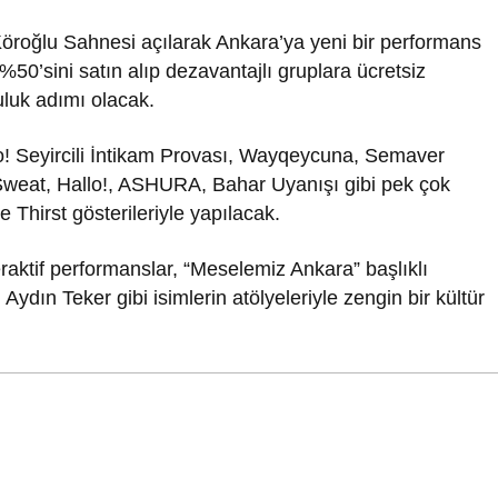
 Köroğlu Sahnesi açılarak Ankara’ya yeni bir performans
%50’sini satın alıp dezavantajlı gruplara ücretsiz
uluk adımı olacak.
o! Seyircili İntikam Provası, Wayqeycuna, Semaver
eat, Hallo!, ASHURA, Bahar Uyanışı gibi pek çok
e Thirst gösterileriyle yapılacak.
eraktif performanslar, “Meselemiz Ankara” başlıklı
ydın Teker gibi isimlerin atölyeleriyle zengin bir kültür