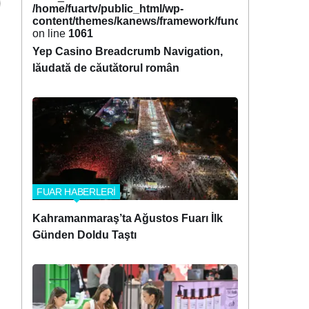
/home/fuartv/public_html/wp-
content/themes/kanews/framework/functions/tags.p
on line
1061
Yep Casino Breadcrumb Navigation,
lăudată de căutătorul român
FUAR HABERLERİ
Kahramanmaraş’ta Ağustos Fuarı İlk
Günden Doldu Taştı