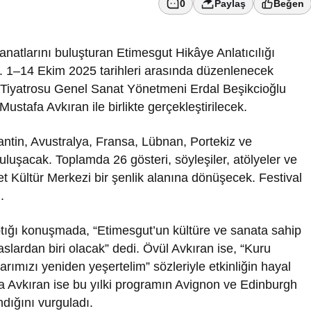
0
Paylaş
Beğen
anatlarını buluşturan Etimesgut Hikâye Anlatıcılığı
or. 1–14 Ekim 2025 tarihleri arasında düzenlenecek
t Tiyatrosu Genel Sanat Yönetmeni Erdal Beşikcioğlu
stafa Avkıran ile birlikte gerçekleştirilecek.
antin, Avustralya, Fransa, Lübnan, Portekiz ve
buluşacak. Toplamda 26 gösteri, söyleşiler, atölyeler ve
et Kültür Merkezi bir şenlik alanına dönüşecek. Festival
.
aptığı konuşmada, “Etimesgut’un kültüre ve sanata sahip
slardan biri olacak” dedi. Övül Avkıran ise, “Kuru
arımızı yeniden yeşertelim” sözleriyle etkinliğin hayal
a Avkıran ise bu yılki programın Avignon ve Edinburgh
ndığını vurguladı.