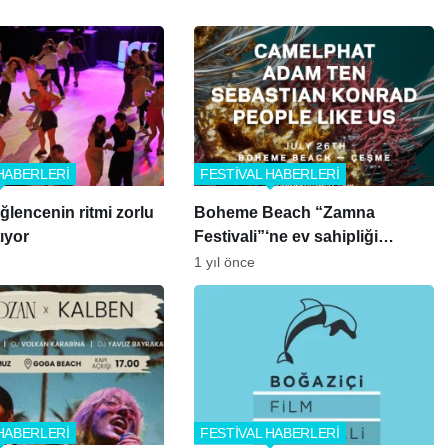
HABERLERİ
FESTİVAL HABERLERİ
ğlencenin ritmi zorlu
Boheme Beach “Zamna
ıyor
Festivali”‘ne ev sahipliği
yapıyor
1 yıl önce
HABERLERİ
FESTİVAL HABERLERİ