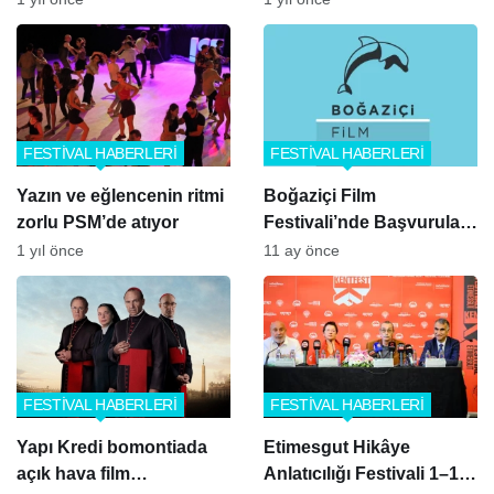
FESTİVAL HABERLERİ
FESTİVAL HABERLERİ
Yazın ve eğlencenin ritmi
Boğaziçi Film
zorlu PSM’de atıyor
Festivali’nde Başvurular
1 Ekim’de Sona Eriyor
1 yıl önce
11 ay önce
FESTİVAL HABERLERİ
FESTİVAL HABERLERİ
Yapı Kredi bomontiada
Etimesgut Hikâye
açık hava film
Anlatıcılığı Festivali 1–14