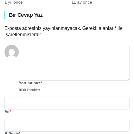
gösteriminde bu hafta:
Ekim’de Sanatseverlerle
1 yıl önce
11 ay önce
“Conclave”
Buluşuyor
Bir Cevap Yaz
E-posta adresiniz yayınlanmayacak.
Gerekli alanlar
*
ile
işaretlenmişlerdir
Yorumunuz
*
0
/30 karakter
Ad
*
E-Posta
*