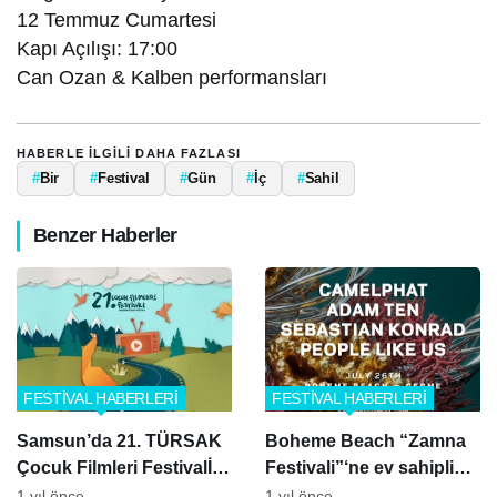
12 Temmuz Cumartesi
Kapı Açılışı: 17:00
Can Ozan & Kalben performansları
HABERLE ILGILI DAHA FAZLASI
#
Bir
#
Festival
#
Gün
#
İç
#
Sahil
Benzer Haberler
FESTİVAL HABERLERİ
FESTİVAL HABERLERİ
Samsun’da 21. TÜRSAK
Boheme Beach “Zamna
Çocuk Filmleri Festivalİ
Festivali”‘ne ev sahipliği
başlıyor
yapıyor
1 yıl önce
1 yıl önce