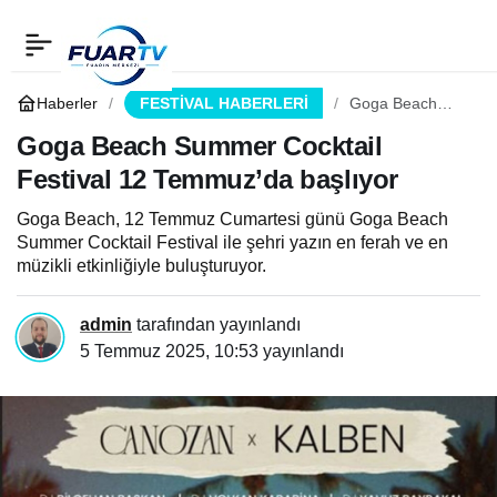
Goga Beach Summer
0
Paylaş
Cocktail Festival 12
Haberler
FESTİVAL HABERLERİ
Goga Beach
Summer Cocktail
Festival 12
Goga Beach Summer Cocktail
Temmuz’da başlıyor
Temmuz’da
Festival 12 Temmuz’da başlıyor
başlıyor
Goga Beach, 12 Temmuz Cumartesi günü Goga Beach
Summer Cocktail Festival ile şehri yazın en ferah ve en
müzikli etkinliğiyle buluşturuyor.
admin
tarafından yayınlandı
5 Temmuz 2025, 10:53
yayınlandı