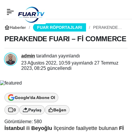
PERAKENDE FUARI – Fİ
0
Paylaş
COMMERCE
Haberler
FUAR RÖPORTAJLARI
PERAKENDE
FUARI – Fİ
COMMERCE
PERAKENDE FUARI – Fİ COMMERCE
admin
tarafından yayınlandı
23 Ağustos 2022, 10:59
yayınlandı
27 Temmuz
2023, 08:25
güncellendi
Google'da Abone Ol
0
Paylaş
Beğen
Görüntüleme:
580
İstanbul
ili
Beyoğlu
İlçesinde faaliyette bulunan
Fİ