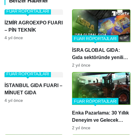
Benzer Haberler
FUAR RÖPORTAJLARI
İZMİR AGROEXPO FUARI
– PİN TEKNİK
4 yıl önce
FUAR RÖPORTAJLARI
İSRA GLOBAL GIDA:
Gıda sektöründe yenilikçi
isim
2 yıl önce
FUAR RÖPORTAJLARI
İSTANBUL GIDA FUARI –
MİNUET GIDA
4 yıl önce
FUAR RÖPORTAJLARI
Enka Pazarlama: 30 Yıllık
Deneyim ve Gelecek
Hedefleri – Tolga
2 yıl önce
BÜYÜKERDOĞAN ile