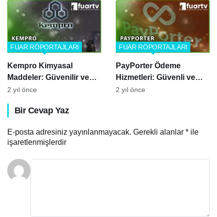
Söyleşi
FUAR RÖPORTAJLARI
FUAR RÖPORTAJLARI
Kempro Kimyasal
PayPorter Ödeme
Maddeler: Güvenilir ve
Hizmetleri: Güvenli ve
Kaliteli Kimyasal
Hızlı Ödeme Çözümleri
2 yıl önce
2 yıl önce
Çözümler
Bir Cevap Yaz
E-posta adresiniz yayınlanmayacak.
Gerekli alanlar
*
ile
işaretlenmişlerdir