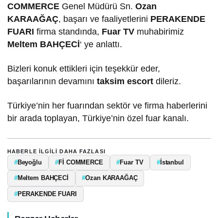
COMMERCE
Genel Müdürü Sn.
Ozan
KARAAĞAÇ
, başarı ve faaliyetlerini
PERAKENDE
FUARI
firma standında,
Fuar TV
muhabirimiz
Meltem BAHÇEC
İ
‘ ye anlattı.
Bizleri konuk ettikleri için teşekkür eder,
başarılarının devamını
taksim escort
dileriz.
Türkiye’nin her fuarından sektör ve firma haberlerini
bir arada toplayan, Türkiye’nin özel fuar kanalı.
HABERLE ILGILI DAHA FAZLASI
#
Beyoğlu
#
Fİ COMMERCE
#
Fuar TV
#
İstanbul
#
Meltem BAHÇECİ
#
Ozan KARAAĞAÇ
#
PERAKENDE FUARI