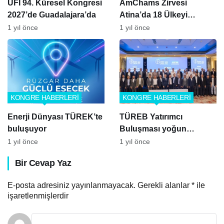
UFI 94. Küresel Kongresi
AmChams Zirvesi
2027’de Guadalajara’da
Atina’da 18 Ülkeyi
Buluşturdu
1 yıl önce
1 yıl önce
KONGRE HABERLERİ
KONGRE HABERLERİ
Enerji Dünyası TÜREK’te
TÜREB Yatırımcı
buluşuyor
Buluşması yoğun
katılımla gerçekleşti
1 yıl önce
1 yıl önce
Bir Cevap Yaz
E-posta adresiniz yayınlanmayacak.
Gerekli alanlar
*
ile
işaretlenmişlerdir