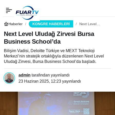
Next Level Uludağ Zirvesi
0
Paylaş
Bursa Business
Haberler
KONGRE HABERLERİ
Next Level
Uludağ Zirvesi
Bursa Business
Next Level Uludağ Zirvesi Bursa
School’da
School’da
Business School’da
Bilişim Vadisi, Deloitte Türkiye ve MEXT Teknoloji
Merkezi’nin stratejik ortaklığıyla düzenlenen Next Level
Uludağ Zirvesi, Bursa Business School’da başladı.
admin
tarafından yayınlandı
23 Haziran 2025, 12:23
yayınlandı