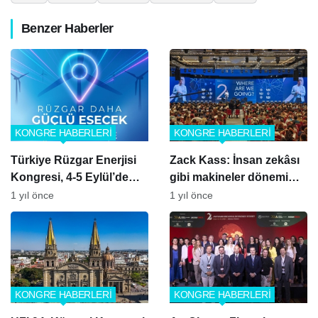
Benzer Haberler
KONGRE HABERLERİ
KONGRE HABERLERİ
Türkiye Rüzgar Enerjisi
Zack Kass: İnsan zekâsı
Kongresi, 4-5 Eylül’de
gibi makineler dönemi
İzmir’de
başladı
1 yıl önce
1 yıl önce
KONGRE HABERLERİ
KONGRE HABERLERİ