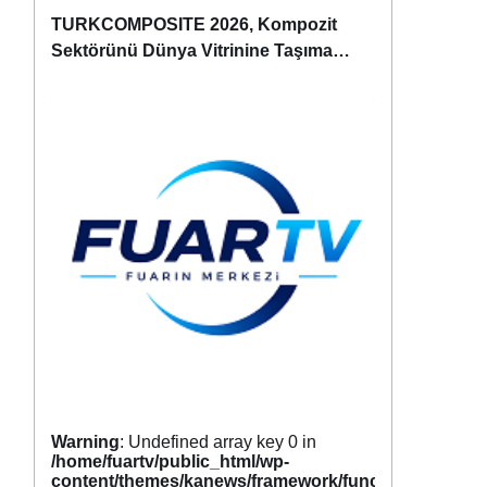
TURKCOMPOSITE 2026, Kompozit
Sektörünü Dünya Vitrinine Taşımaya
Hazırlanıyor
Warning
: Undefined array key 0 in
/home/fuartv/public_html/wp-
content/themes/kanews/framework/functions/tags.p