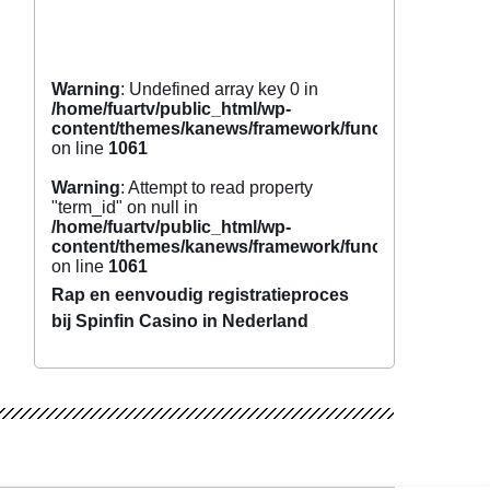
Warning
: Undefined array key 0 in
/home/fuartv/public_html/wp-
content/themes/kanews/framework/functions/tags.p
on line
1061
Warning
: Attempt to read property
"term_id" on null in
/home/fuartv/public_html/wp-
content/themes/kanews/framework/functions/tags.p
on line
1061
Rap en eenvoudig registratieproces
bij Spinfin Casino in Nederland