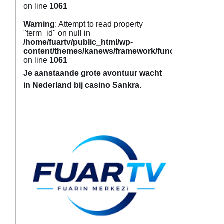
on line
1061
Warning
: Attempt to read property
"term_id" on null in
/home/fuartv/public_html/wp-
content/themes/kanews/framework/functions/tags.p
on line
1061
Je aanstaande grote avontuur wacht
in Nederland bij casino Sankra.