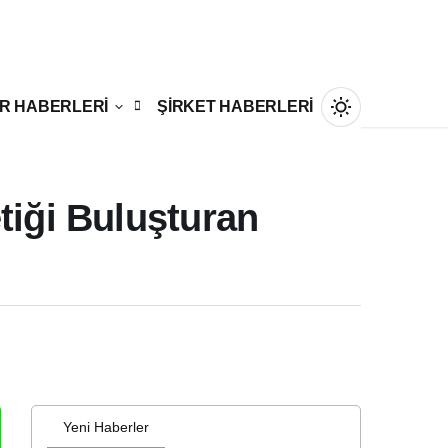
R HABERLERİ
ŞİRKET HABERLERİ
tiği Buluşturan
Gündüz Modu
Gündüz modunu seçin.
Gece Modu
Gece modunu seçin.
Sistem Modu
Yeni Haberler
Sistem modunu seçin.