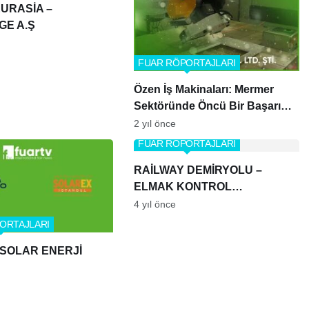
EURASİA –
GE A.Ş
FUAR RÖPORTAJLARI
Özen İş Makinaları: Mermer
Sektöründe Öncü Bir Başarı
Öyküsü
2 yıl önce
FUAR RÖPORTAJLARI
RAİLWAY DEMİRYOLU –
ELMAK KONTROL
SİSTEMLERİ
4 yıl önce
ORTAJLARI
 SOLAR ENERJİ