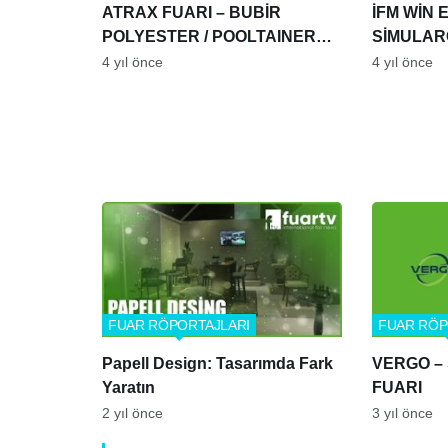
ATRAX FUARI – BUBİR
İFM WİN 
POLYESTER / POOLTAINER
SİMULAR
MOBİL HAVUZ
4 yıl önce
4 yıl önce
FUAR RÖPORTAJLARI
FUAR RÖP
Papell Design: Tasarımda Fark
VERGO –
Yaratın
FUARI
2 yıl önce
3 yıl önce