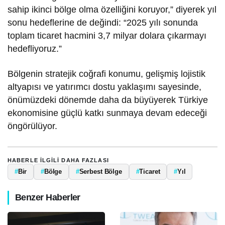
sahip ikinci bölge olma özelliğini koruyor,” diyerek yıl
sonu hedeflerine de değindi: “2025 yılı sonunda
toplam ticaret hacmini 3,7 milyar dolara çıkarmayı
hedefliyoruz.”
Bölgenin stratejik coğrafi konumu, gelişmiş lojistik
altyapısı ve yatırımcı dostu yaklaşımı sayesinde,
önümüzdeki dönemde daha da büyüyerek Türkiye
ekonomisine güçlü katkı sunmaya devam edeceği
öngörülüyor.
HABERLE ILGILI DAHA FAZLASI
#
Bir
#
Bölge
#
Serbest Bölge
#
Ticaret
#
Yıl
Benzer Haberler