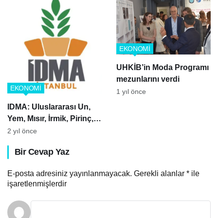
EKONOMİ
UHKİB’in Moda Programı
mezunlarını verdi
EKONOMİ
1 yıl önce
IDMA: Uluslararası Un,
Yem, Mısır, İrmik, Pirinç,
Bulgur Değirmen
2 yıl önce
Makineleri ve Bakliyat,
Bir Cevap Yaz
Makarna, Bisküvi
Teknolojileri Fuarı
E-posta adresiniz yayınlanmayacak.
Gerekli alanlar
*
ile
işaretlenmişlerdir