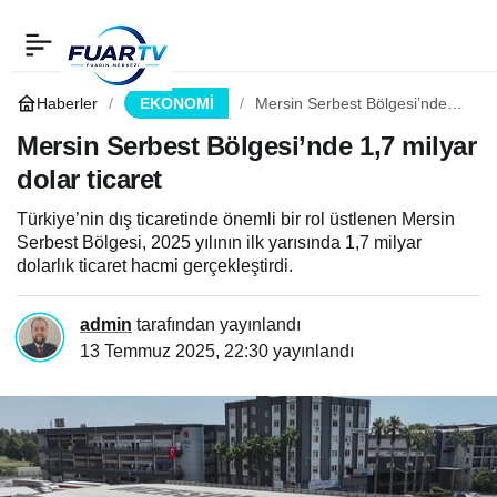
Mersin Serbest
0
Paylaş
Bölgesi’nde 1,7 milyar
Haberler
EKONOMİ
Mersin Serbest Bölgesi’nde
1,7 milyar dolar ticaret
Mersin Serbest Bölgesi’nde 1,7 milyar
dolar ticaret
dolar ticaret
Türkiye’nin dış ticaretinde önemli bir rol üstlenen Mersin
Serbest Bölgesi, 2025 yılının ilk yarısında 1,7 milyar
dolarlık ticaret hacmi gerçekleştirdi.
admin
tarafından yayınlandı
13 Temmuz 2025, 22:30
yayınlandı