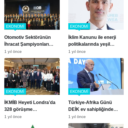
EKONOMİ
EKONOMİ
Otomotiv Sektörünün
İklim Kanunu ile enerji
İhracat Şampiyonları
politikalarında yeşil
ödüllerini aldı
dönüşüm hızlanıyor
1 yıl önce
1 yıl önce
EKONOMİ
EKONOMİ
İKMİB Heyeti Londra’da
Türkiye-Afrika Günü
328 görüşme
DEİK ev sahipliğinde
gerçekleşirdi
başladı
1 yıl önce
1 yıl önce