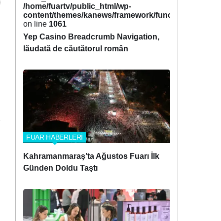
/home/fuartv/public_html/wp-
content/themes/kanews/framework/functions/tags.p
on line
1061
Yep Casino Breadcrumb Navigation,
lăudată de căutătorul român
FUAR HABERLERİ
Kahramanmaraş’ta Ağustos Fuarı İlk
Günden Doldu Taştı