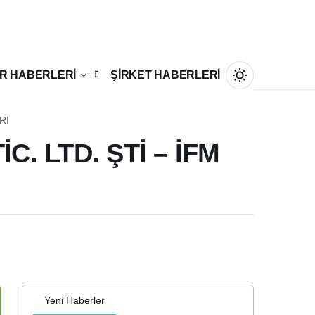
R HABERLERİ
ŞİRKET HABERLERİ
RI
. LTD. ŞTİ – İFM
Gündüz Modu
Gündüz modunu seçin.
Gece Modu
Gece modunu seçin.
Sistem Modu
Yeni Haberler
Sistem modunu seçin.