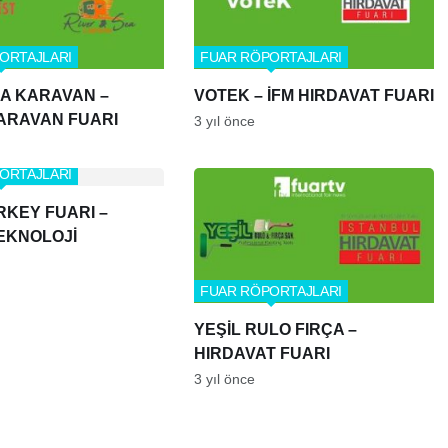
ORTAJLARI
FUAR RÖPORTAJLARI
EA KARAVAN –
VOTEK – İFM HIRDAVAT FUARI
ARAVAN FUARI
3 yıl önce
ORTAJLARI
RKEY FUARI –
EKNOLOJİ
FUAR RÖPORTAJLARI
YEŞİL RULO FIRÇA –
HIRDAVAT FUARI
3 yıl önce