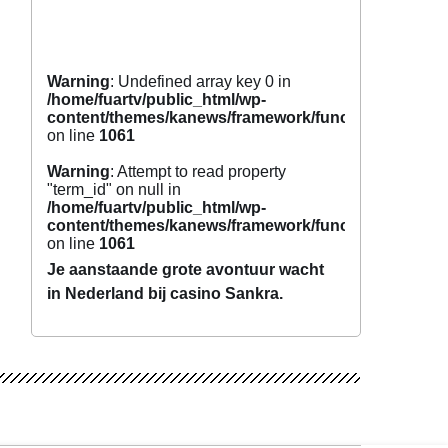
Warning
: Undefined array key 0 in
/home/fuartv/public_html/wp-
content/themes/kanews/framework/functions/tags.p
on line
1061
Warning
: Attempt to read property
"term_id" on null in
/home/fuartv/public_html/wp-
content/themes/kanews/framework/functions/tags.p
on line
1061
Je aanstaande grote avontuur wacht
in Nederland bij casino Sankra.