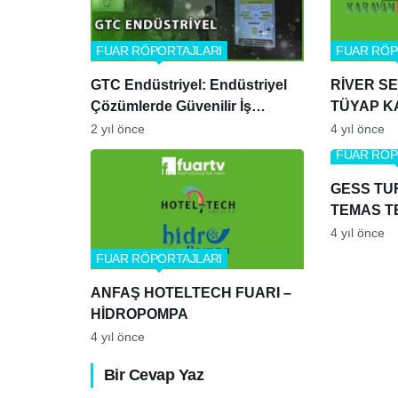
FUAR RÖPORTAJLARI
FUAR RÖP
GTC Endüstriyel: Endüstriyel
RİVER S
Çözümlerde Güvenilir İş
TÜYAP K
Ortağınız
2 yıl önce
4 yıl önce
FUAR RÖP
GESS TU
TEMAS T
4 yıl önce
FUAR RÖPORTAJLARI
ANFAŞ HOTELTECH FUARI –
HİDROPOMPA
4 yıl önce
Bir Cevap Yaz