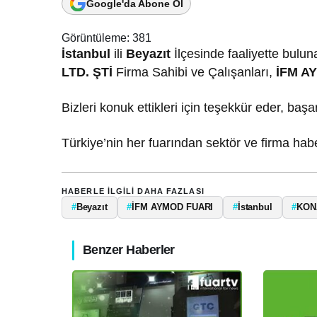
Google'da Abone Ol
Görüntüleme:
381
İstanbul
ili
Beyazıt
İlçesinde faaliyette bulu
LTD. ŞTİ
Firma Sahibi ve Çalışanları,
İFM A
Bizleri konuk ettikleri için teşekkür eder, başa
Türkiye’nin her fuarından sektör ve firma haber
HABERLE ILGILI DAHA FAZLASI
#
Beyazıt
#
İFM AYMOD FUARI
#
İstanbul
#
KONA
Benzer Haberler