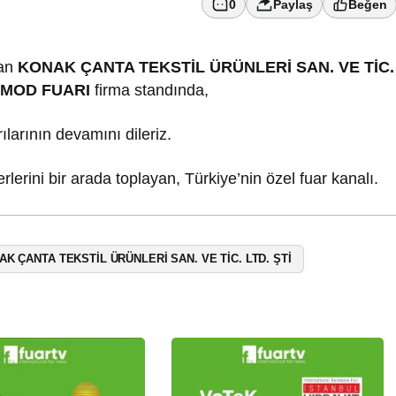
0
Paylaş
Beğen
nan
KONAK ÇANTA TEKSTİL ÜRÜNLERİ SAN. VE TİC.
YMOD FUARI
firma standında,
rılarının devamını dileriz.
lerini bir arada toplayan, Türkiye’nin özel fuar kanalı.
K ÇANTA TEKSTİL ÜRÜNLERİ SAN. VE TİC. LTD. ŞTİ