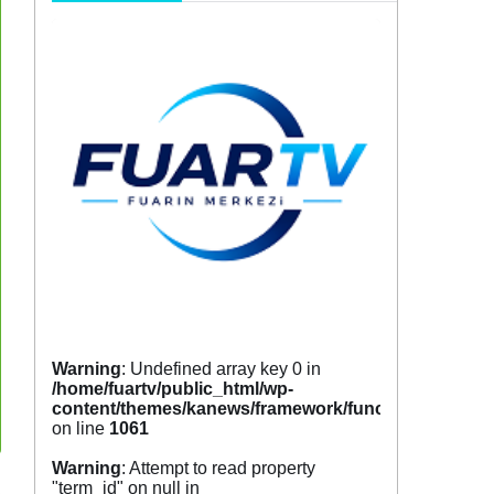
Warning
: Undefined array key 0 in
/home/fuartv/public_html/wp-
content/themes/kanews/framework/functions/tags.p
on line
1061
Warning
: Attempt to read property
"term_id" on null in