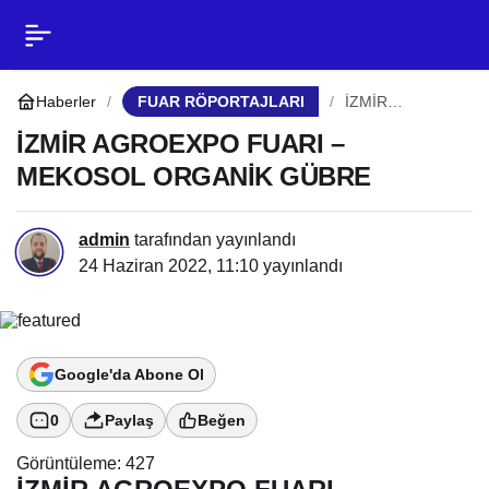
İZMİR AGROEXPO FUARI
0
Paylaş
– MEKOSOL ORGANİK
Haberler
FUAR RÖPORTAJLARI
İZMİR
AGROEXPO
FUARI –
İZMİR AGROEXPO FUARI –
GÜBRE
MEKOSOL
MEKOSOL ORGANİK GÜBRE
ORGANİK
GÜBRE
admin
tarafından yayınlandı
24 Haziran 2022, 11:10
yayınlandı
Google'da Abone Ol
0
Paylaş
Beğen
Görüntüleme:
427