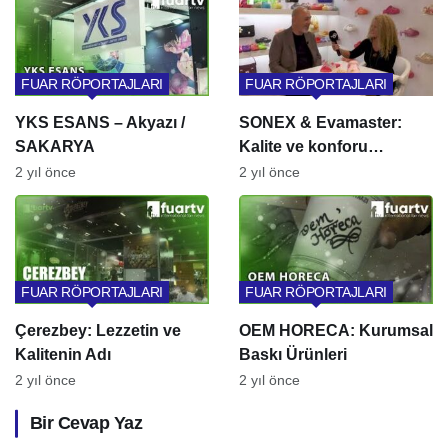
FUAR RÖPORTAJLARI
FUAR RÖPORTAJLARI
YKS ESANS – Akyazı /
SONEX & Evamaster:
SAKARYA
Kalite ve konforu
birleştirir
2 yıl önce
2 yıl önce
FUAR RÖPORTAJLARI
FUAR RÖPORTAJLARI
Çerezbey: Lezzetin ve
OEM HORECA: Kurumsal
Kalitenin Adı
Baskı Ürünleri
2 yıl önce
2 yıl önce
Bir Cevap Yaz