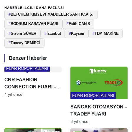
HABERLE ILGILI DAHA FAZLASI
#
BEFCHEM KİMYEVİ MADDELER SAN.TİC.A.Ş.
#
BODRUM KARAVAN FUARI
#
Fatih CANİŞ
#
Gizem SÜRER
#
İstanbul
#
Kayseri
#
TDM MAKİNE
#
Tuncay DEMİRCİ
Benzer Haberler
FUAR RÖPORTAJLARI
CNR FASHION
CONNECTION FUARI –
LUSTRİN
4 yıl önce
FUAR RÖPORTAJLARI
SANCAK OTOMASYON –
TRADEF FUARI
3 yıl önce