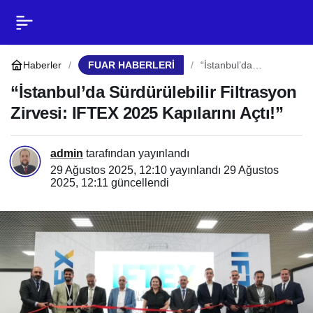
“İstanbul’da
0
Paylaş
Sürdürülebilir Filtrasyon
Haberler
FUAR HABERLERİ
“İstanbul’da
Sürdürülebilir
Filtrasyon Zirvesi:
“İstanbul’da Sürdürülebilir Filtrasyon
Zirvesi: IFTEX 2025
IFTEX 2025
Zirvesi: IFTEX 2025 Kapılarını Açtı!”
Kapılarını Açtı!”
Kapılarını Açtı!”
admin
tarafından yayınlandı
29 Ağustos 2025, 12:10
yayınlandı
29 Ağustos
2025, 12:11
güncellendi