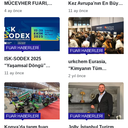
MÜCEVHER FUARI,
Kez Avrupa’nın En Büyük
İSTANBUL’DA BAŞLADI
Tekstil Buluşmasına Ev
4 ay önce
11 ay önce
Sahipliği Yapıyor
FUAR HABERLERİ
FUAR HABERLERİ
ISK-SODEX 2025
urkchem Eurasia,
“Yaşamsal Döngü”
“Kimyanın Tüm
Temasıyla İstanbul’da
11 ay önce
Yönleriyle Buluşma
2 yıl önce
Noktası” mottosuyla 10.
kez organize edilecek.
FUAR HABERLERİ
FUAR HABERLERİ
Konya’da tarım fuarı
Jolly, İstanbul Turizm