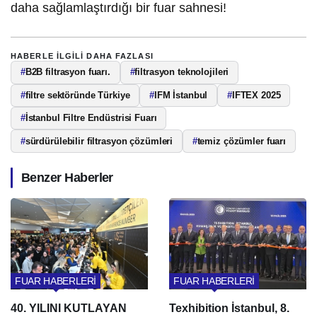
daha sağlamlaştırdığı bir fuar sahnesi!
HABERLE ILGILI DAHA FAZLASI
#
B2B filtrasyon fuarı.
#
filtrasyon teknolojileri
#
filtre sektöründe Türkiye
#
IFM İstanbul
#
IFTEX 2025
#
İstanbul Filtre Endüstrisi Fuarı
#
sürdürülebilir filtrasyon çözümleri
#
temiz çözümler fuarı
Benzer Haberler
FUAR HABERLERİ
FUAR HABERLERİ
40. YILINI KUTLAYAN
Texhibition İstanbul, 8.