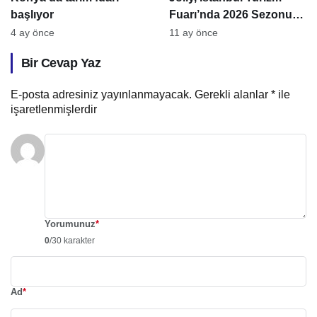
başlıyor
Fuarı’nda 2026 Sezonunu
Tanıtacak
4 ay önce
11 ay önce
Bir Cevap Yaz
E-posta adresiniz yayınlanmayacak.
Gerekli alanlar
*
ile
işaretlenmişlerdir
Yorumunuz
*
0
/30 karakter
Ad
*