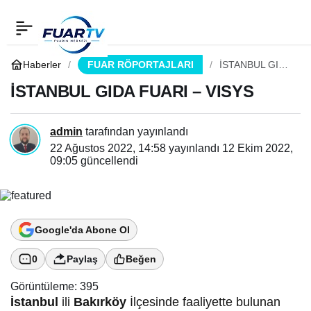
İSTANBUL GIDA FUARI –
0
Paylaş
VISYS
Haberler
FUAR RÖPORTAJLARI
İSTANBUL GIDA
FUARI – VISYS
İSTANBUL GIDA FUARI – VISYS
admin
tarafından yayınlandı
22 Ağustos 2022, 14:58
yayınlandı
12 Ekim 2022,
09:05
güncellendi
Google'da Abone Ol
0
Paylaş
Beğen
Görüntüleme:
395
İstanbul
ili
Bakırköy
İlçesinde faaliyette bulunan