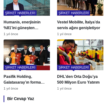
ŞİRKET HABERLERİ
ŞİRKET HABERLERİ
Humanis, enerjisinin
Vestel Mobilite, İtalya’da
%81’ini güneşten
servis ağını genişletiyor
sağlıyor
1 yıl önce
1 yıl önce
ŞİRKET HABERLERİ
ŞİRKET HABERLERİ
Pasifik Holding,
DHL’den Orta Doğu’ya
Galatasaray’ın forma
500 Milyon Euro Yatırım
göğüs sponsoru oldu
1 yıl önce
1 yıl önce
Bir Cevap Yaz