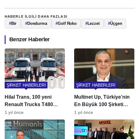
HABERLE ILGILI DAHA FAZLASI
#
Bir
#
Dondurma
#
Golf Roko
#
Lezzet
#
Üçgen
Benzer Haberler
ŞİRKET HABERLERİ
ŞİRKET HABERLERİ
Hilal Trans, 100 yeni
Multinet Up, Türkiye’nin
Renault Trucks T480
En Büyük 100 Şirketi
teslim aldı
Arasında Yer Aldı
1 yıl önce
1 yıl önce