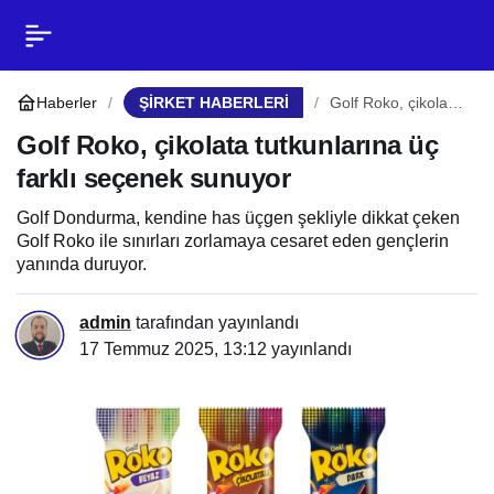
Golf Roko, çikolata
0
Paylaş
tutkunlarına üç farklı
Haberler
ŞİRKET HABERLERİ
Golf Roko, çikolata
tutkunlarına üç
farklı seçenek
Golf Roko, çikolata tutkunlarına üç
seçenek sunuyor
sunuyor
farklı seçenek sunuyor
Golf Dondurma, kendine has üçgen şekliyle dikkat çeken
Golf Roko ile sınırları zorlamaya cesaret eden gençlerin
yanında duruyor.
admin
tarafından yayınlandı
17 Temmuz 2025, 13:12
yayınlandı