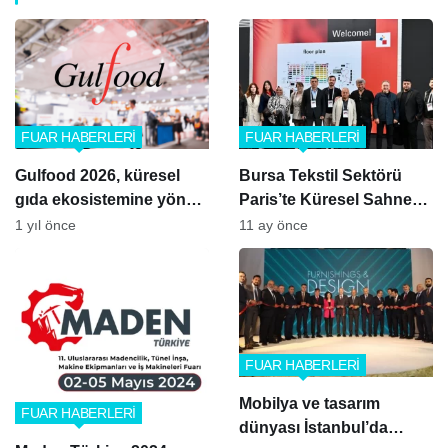
FUAR HABERLERİ
FUAR HABERLERİ
Gulfood 2026, küresel
Bursa Tekstil Sektörü
gıda ekosistemine yön
Paris’te Küresel Sahneye
verecek
Çıktı
1 yıl önce
11 ay önce
FUAR HABERLERİ
Mobilya ve tasarım
FUAR HABERLERİ
dünyası İstanbul’da