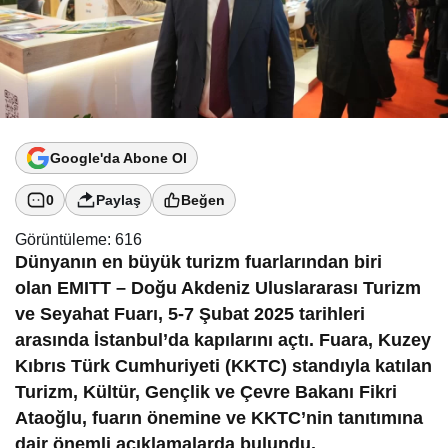
Google'da Abone Ol
0
Paylaş
Beğen
Görüntüleme:
616
Dünyanın en büyük turizm fuarlarından biri
olan
EMITT
– Doğu Akdeniz Uluslararası Turizm
ve Seyahat Fuarı, 5-7 Şubat 2025 tarihleri
arasında İstanbul’da kapılarını açtı. Fuara, Kuzey
Kıbrıs Türk Cumhuriyeti (KKTC) standıyla katılan
Turizm, Kültür, Gençlik ve Çevre Bakanı
Fikri
Ataoğlu
, fuarın önemine ve KKTC’nin tanıtımına
dair önemli açıklamalarda bulundu.