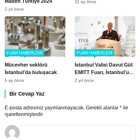
Maden Türkiye 2024
buluştu
11 ay önce
2 yıl önce
FUAR HABERLERİ
FUAR HABERLERİ
Mücevher sektörü
İstanbul Valisi Davut Gül:
İstanbul’da buluşacak
EMITT Fuarı, İstanbul’un
Turizmdeki Liderliğini
5 ay önce
2 yıl önce
Güçlendiriyor
Bir Cevap Yaz
E-posta adresiniz yayınlanmayacak.
Gerekli alanlar
*
ile
işaretlenmişlerdir