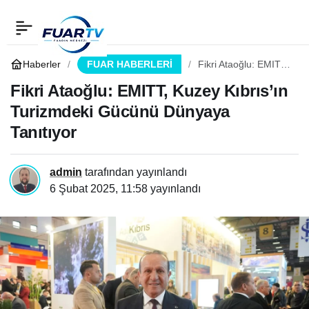
Fikri Ataoğlu: EMITT,
0
Paylaş
Kuzey Kıbrıs’ın
Haberler
FUAR HABERLERİ
Fikri Ataoğlu: EMITT,
Kuzey Kıbrıs’ın
Turizmdeki Gücünü
Fikri Ataoğlu: EMITT, Kuzey Kıbrıs’ın
Turizmdeki Gücünü
Dünyaya Tanıtıyor
Turizmdeki Gücünü Dünyaya
Tanıtıyor
Dünyaya Tanıtıyor
admin
tarafından yayınlandı
6 Şubat 2025, 11:58
yayınlandı