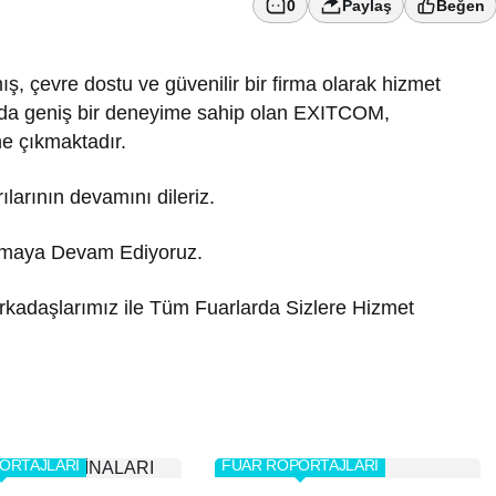
0
Paylaş
Beğen
, çevre dostu ve güvenilir bir firma olarak hizmet
nda geniş bir deneyime sahip olan EXITCOM,
ne çıkmaktadır.
rılarının devamını dileriz.
utmaya Devam Ediyoruz.
rkadaşlarımız ile Tüm Fuarlarda Sizlere Hizmet
ORTAJLARI
FUAR RÖPORTAJLARI