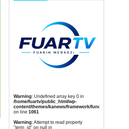
Warning
: Undefined array key 0 in
/home/fuartv/public_html/wp-
content/themes/kanews/framework/functions/tags.p
on line
1061
Warning
: Attempt to read property
"term_id" on null in