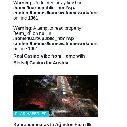
Warning
: Undefined array key 0 in
/home/fuartv/public_html/wp-
content/themes/kanews/framework/functions/tags.p
on line
1061
Warning
: Attempt to read property
"term_id" on null in
/home/fuartv/public_html/wp-
content/themes/kanews/framework/functions/tags.p
on line
1061
Real Casino Vibe from Home with
Slotsdj Casino for Austria
FUAR HABERLERİ
Kahramanmaraş’ta Ağustos Fuarı İlk