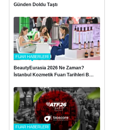
Günden Doldu Taştı
FUAR HABERLERİ
BeautyEurasia 2026 Ne Zaman?
İstanbul Kozmetik Fuarı Tarihleri Belli
Oldu!
FUAR HABERLERİ