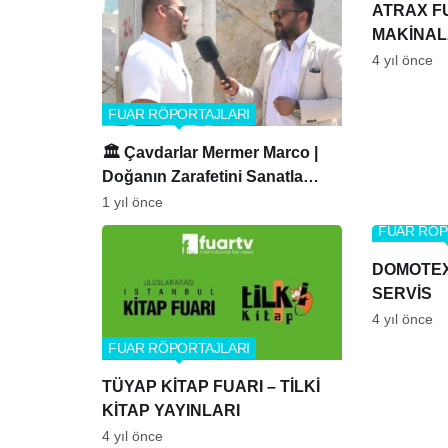
ATRAX F
MAKİNAL
4 yıl önce
FUAR RÖPORTAJLARI
🏛️ Çavdarlar Mermer Marco |
Doğanın Zarafetini Sanatla
Buluşturuyoruz!
1 yıl önce
FUAR RÖP
DOMOTEX 
SERVİS
4 yıl önce
FUAR RÖPORTAJLARI
TÜYAP KİTAP FUARI – TİLKİ
KİTAP YAYINLARI
4 yıl önce