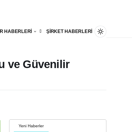
R HABERLERİ
ŞİRKET HABERLERİ
 ve Güvenilir
Gündüz Modu
Gündüz modunu seçin.
Gece Modu
Gece modunu seçin.
Sistem Modu
Yeni Haberler
Sistem modunu seçin.