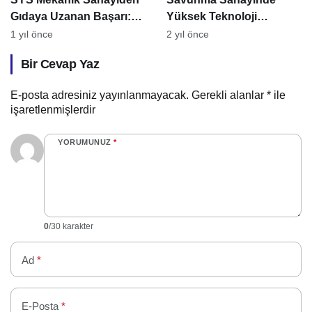
Gıdaya Uzanan Başarı:
Yüksek Teknoloji
Kaliteyle Yol Alan Bir
Çözümleri: Tri Metoroloji
1 yıl önce
2 yıl önce
Dönüşüm Hikayesi
ile Röportaj
Bir Cevap Yaz
E-posta adresiniz yayınlanmayacak.
Gerekli alanlar
*
ile
işaretlenmişlerdir
YORUMUNUZ
*
0
/30 karakter
Ad
*
E-Posta
*