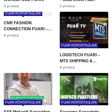
3 yıl önce
2 yıl önce
FUAR RÖPORTAJLARI
CNR FASHION
CONNECTION FUARI –
DANS ABİYE
4 yıl önce
FUAR RÖPORTAJLARI
LOGISTECH FUARI –
MTS SHIPPING &
TRADING LTD MTS
4 yıl önce
LOGISTICS
FUAR RÖPORTAJLARI
FUAR RÖPORTAJLARI
SYS Mekanik Sanayiden
Savunma Sanayinde