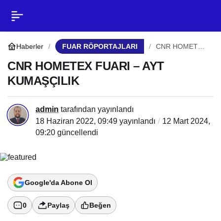
CNR HOMETEX FUARI
0
Paylaş
– AYT KUMAŞÇILIK
Haberler
FUAR RÖPORTAJLARI
CNR HOMETEX
FUARI – AYT
KUMAŞÇILIK
CNR HOMETEX FUARI – AYT
KUMAŞÇILIK
admin
tarafından yayınlandı
18 Haziran 2022, 09:49
yayınlandı
12 Mart 2024,
09:20
güncellendi
Google'da Abone Ol
0
Paylaş
Beğen