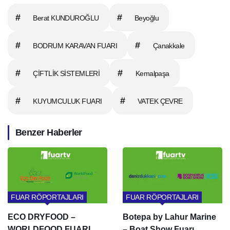
#
#
Berat KUNDUROĞLU
Beyoğlu
#
#
BODRUM KARAVAN FUARI
Çanakkale
#
#
ÇİFTLİK SİSTEMLERİ
Kemalpaşa
#
#
KUYUMCULUK FUARI
VATEK ÇEVRE
Benzer Haberler
FUAR RÖPORTAJLARI
FUAR RÖPORTAJLARI
ECO DRYFOOD –
Botepa by Lahur Marine
WORLDFOOD FUARI
– Boat Show Fuarı