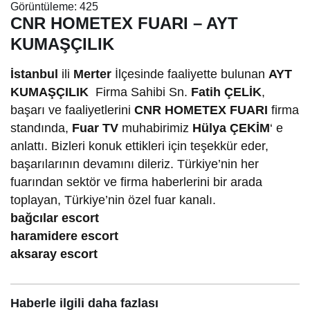
Görüntüleme:
425
CNR HOMETEX FUARI – AYT
KUMAŞÇILIK
İstanbul
ili
Merter
İlçesinde faaliyette bulunan
AYT
KUMAŞÇILIK
Firma Sahibi Sn.
Fatih ÇELİK
,
başarı ve faaliyetlerini
CNR HOMETEX FUARI
firma
standında,
Fuar TV
muhabirimiz
Hülya ÇEKİM
‘ e
anlattı. Bizleri konuk ettikleri için teşekkür eder,
başarılarının devamını dileriz. Türkiye’nin her
fuarından sektör ve firma haberlerini bir arada
toplayan, Türkiye’nin özel fuar kanalı.
bağcılar escort
haramidere escort
aksaray escort
Haberle ilgili daha fazlası