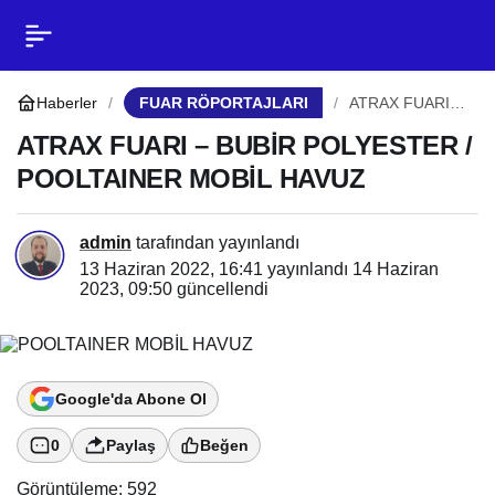
ATRAX FUARI – BUBİR
0
Paylaş
POLYESTER /
Haberler
FUAR RÖPORTAJLARI
ATRAX FUARI –
BUBİR
POLYESTER /
ATRAX FUARI – BUBİR POLYESTER /
POOLTAINER MOBİL
POOLTAINER
POOLTAINER MOBİL HAVUZ
MOBİL HAVUZ
HAVUZ
admin
tarafından yayınlandı
13 Haziran 2022, 16:41
yayınlandı
14 Haziran
2023, 09:50
güncellendi
Google'da Abone Ol
0
Paylaş
Beğen
Görüntüleme:
592