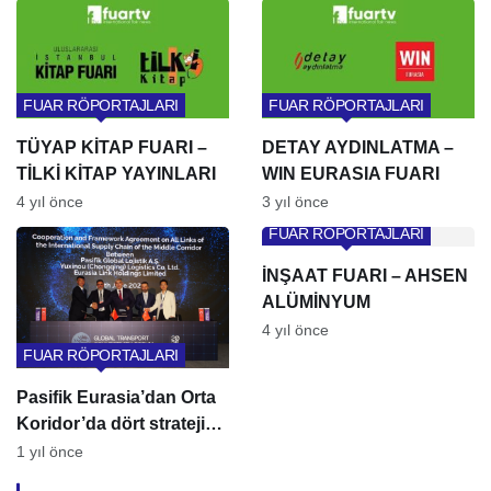
Tecrübe ile Geleceğe!
FUAR RÖPORTAJLARI
FUAR RÖPORTAJLARI
TÜYAP KİTAP FUARI –
DETAY AYDINLATMA –
TİLKİ KİTAP YAYINLARI
WIN EURASIA FUARI
4 yıl önce
3 yıl önce
FUAR RÖPORTAJLARI
İNŞAAT FUARI – AHSEN
ALÜMİNYUM
4 yıl önce
FUAR RÖPORTAJLARI
Pasifik Eurasia’dan Orta
Koridor’da dört stratejik
imza
1 yıl önce