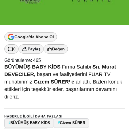
Google'da Abone Ol
0
Paylaş
Beğen
Görüntüleme:
465
BÜYÜMÜŞ BABY KİDS
Firma Sahibi
Sn. Murat
DEVECİLER,
başarı ve faaliyetlerini FUAR TV
muhabirimiz
Gizem SÜRER’ e
anlattı. Bizleri konuk
ettikleri için teşekkür eder, başarılarının devamını
dileriz.
HABERLE ILGILI DAHA FAZLASI
#
BÜYÜMÜŞ BABY KİDS
#
Gizem SÜRER