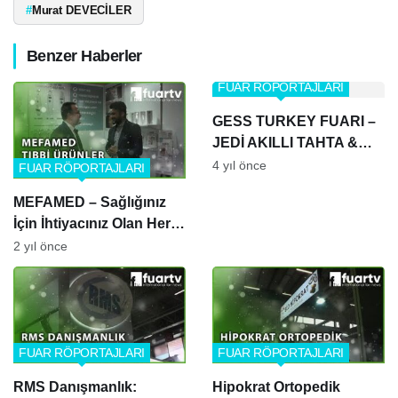
#
Murat DEVECİLER
Benzer Haberler
FUAR RÖPORTAJLARI
GESS TURKEY FUARI –
JEDİ AKILLI TAHTA &
TABLET
4 yıl önce
FUAR RÖPORTAJLARI
MEFAMED – Sağlığınız
İçin İhtiyacınız Olan Her
Şey
2 yıl önce
FUAR RÖPORTAJLARI
FUAR RÖPORTAJLARI
RMS Danışmanlık:
Hipokrat Ortopedik