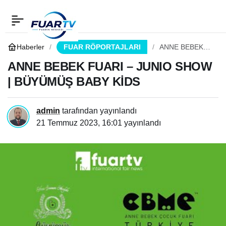
ANNE BEBEK FUARI –
0
Paylaş
JUNIO SHOW |
Haberler
FUAR RÖPORTAJLARI
ANNE BEBEK
FUARI – JUNIO
SHOW |
ANNE BEBEK FUARI – JUNIO SHOW
BÜYÜMÜŞ BABY KİDS
BÜYÜMÜŞ
| BÜYÜMÜŞ BABY KİDS
BABY KİDS
admin
tarafından yayınlandı
21 Temmuz 2023, 16:01
yayınlandı