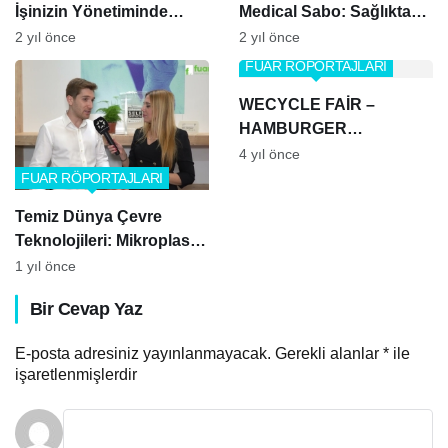
İşinizin Yönetiminde
Medical Sabo: Sağlıkta
Güçlü Bir Destek
Güvenilir Çözüm
2 yıl önce
2 yıl önce
Ortağınız
FUAR RÖPORTAJLARI
WECYCLE FAİR –
HAMBURGER
RECYLING
4 yıl önce
FUAR RÖPORTAJLARI
Temiz Dünya Çevre
Teknolojileri: Mikroplastik
Üretmeyen Yeni Nesil
1 yıl önce
Çevreci Çözüm
Bir Cevap Yaz
Türkiye’de
E-posta adresiniz yayınlanmayacak.
Gerekli alanlar
*
ile
işaretlenmişlerdir