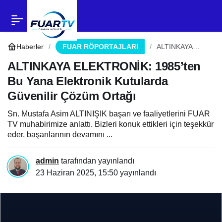
ALTINKAYA
0
Paylaş
ELEKTRONİK:
Haberler
FUAR RÖPORTAJLARI
ALTINKAYA
ELEKTRONİK:
1985’ten Bu
ALTINKAYA ELEKTRONİK: 1985’ten
1985’ten Bu Yana
Yana Elektronik
Bu Yana Elektronik Kutularda
Kutularda
Güvenilir Çözüm
Güvenilir Çözüm Ortağı
Elektronik Kutularda
Ortağı
Sn. Mustafa Asim ALTINIŞIK başarı ve faaliyetlerini FUAR
Güvenilir Çözüm
TV muhabirimize anlattı. Bizleri konuk ettikleri için teşekkür
eder, başarılarının devamını ...
Ortağı
admin
tarafından yayınlandı
23 Haziran 2025, 15:50
yayınlandı