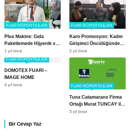
FUAR RÖPORTAJLARI
FUAR RÖPORTAJLARI
Plus Makine: Gıda
Karo Promosyon: Kadın
Paketlemede Hijyenik ve
Girişimci Öncülüğünde
Yenilikçi Çözümler – İlker
Markalaşan Başarılı Bir
1 yıl önce
2 yıl önce
Arıcı ile Röportaj
Aile İşletmesi
FUAR RÖPORTAJLARI
DOMOTEX FUARI –
İMAGE HOME
4 yıl önce
FUAR RÖPORTAJLARI
Tuna Catamarans Firma
Ortağı Murat TUNCAY ile
Muazzam Röportaj! | 2023
3 yıl önce
B Show Fuarı Özel
Bir Cevap Yaz