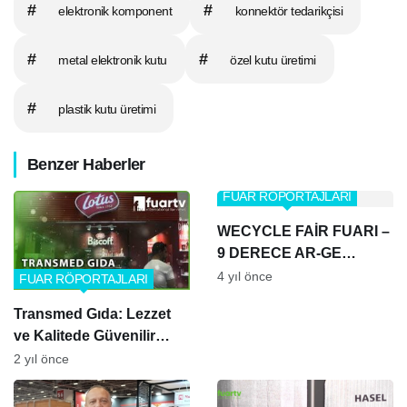
#
#
elektronik komponent
konnektör tedarikçisi
#
#
metal elektronik kutu
özel kutu üretimi
#
plastik kutu üretimi
Benzer Haberler
FUAR RÖPORTAJLARI
WECYCLE FAİR FUARI –
9 DERECE AR-GE
OTOMOTİV
4 yıl önce
FUAR RÖPORTAJLARI
Transmed Gıda: Lezzet
ve Kalitede Güvenilir
Marka
2 yıl önce