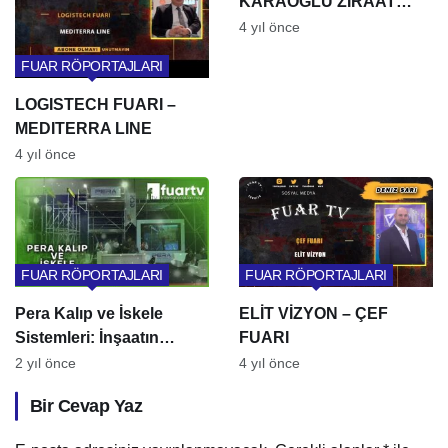
KARAOĞLU ZİRAAT
ALETLERİ
4 yıl önce
FUAR RÖPORTAJLARI
LOGISTECH FUARI –
MEDITERRA LINE
4 yıl önce
FUAR RÖPORTAJLARI
FUAR RÖPORTAJLARI
Pera Kalıp ve İskele
ELİT VİZYON – ÇEF
Sistemleri: İnşaatın
FUARI
Güvencesi – Tahsin BEY
2 yıl önce
4 yıl önce
Bir Cevap Yaz