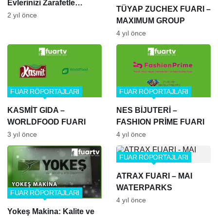
Evlerinizi Zarafetle
TÜYAP ZUCHEX FUARI –
Donatın
2 yıl önce
MAXIMUM GROUP
4 yıl önce
FUAR RÖPORTAJLARI
FUAR RÖPORTAJLARI
KASMİT GIDA –
NES BİJUTERİ –
WORLDFOOD FUARI
FASHION PRİME FUARI
3 yıl önce
4 yıl önce
FUAR RÖPORTAJLARI
ATRAX FUARI – MAI
WATERPARKS
FUAR RÖPORTAJLARI
4 yıl önce
Yokeş Makina: Kalite ve