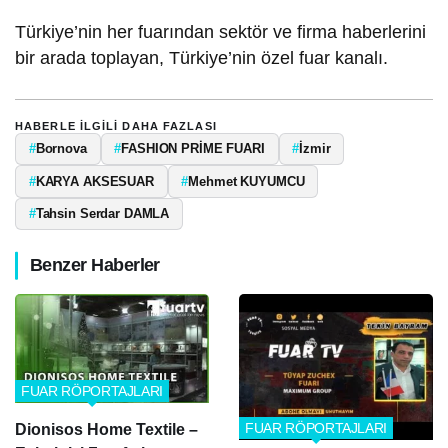
Türkiye’nin her fuarından sektör ve firma haberlerini
bir arada toplayan, Türkiye’nin özel fuar kanalı.
HABERLE ILGILI DAHA FAZLASI
#
Bornova
#
FASHION PRİME FUARI
#
İzmir
#
KARYA AKSESUAR
#
Mehmet KUYUMCU
#
Tahsin Serdar DAMLA
Benzer Haberler
FUAR RÖPORTAJLARI
FUAR RÖPORTAJLARI
Dionisos Home Textile –