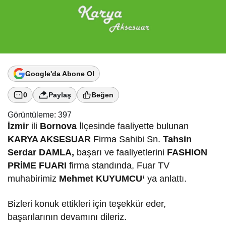
Google'da Abone Ol
0
Paylaş
Beğen
Görüntüleme:
397
İzmir
ili
Bornova
İlçesinde faaliyette bulunan
KARYA AKSESUAR
Firma Sahibi Sn.
Tahsin
Serdar DAMLA,
başarı ve faaliyetlerini
FASHION
PRİME FUARI
firma standında, Fuar TV
muhabirimiz
Mehmet KUYUMCU
‘
ya anlattı.
Bizleri konuk ettikleri için teşekkür eder,
başarılarının devamını dileriz.