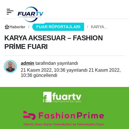
KARYA AKSESUAR –
0
Paylaş
FASHION PRİME FUARI
Haberler
FUAR RÖPORTAJLARI
KARYA
AKSESUAR –
FASHION
KARYA AKSESUAR – FASHION
PRİME FUARI
PRİME FUARI
admin
tarafından yayınlandı
21 Kasım 2022, 10:36
yayınlandı
21 Kasım 2022,
10:36
güncellendi