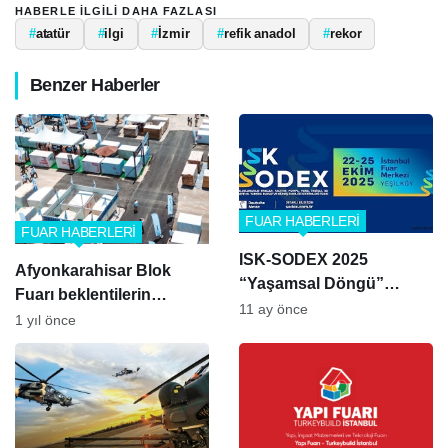
HABERLE ILGILI DAHA FAZLASI
#
atatür
#
ilgi
#
İzmir
#
refik anadol
#
rekor
Benzer Haberler
FUAR HABERLERİ
FUAR HABERLERİ
ISK-SODEX 2025
Afyonkarahisar Blok
“Yaşamsal Döngü”
Fuarı beklentilerin
Temasıyla İstanbul’da
11 ay önce
ötesine taşındı
1 yıl önce