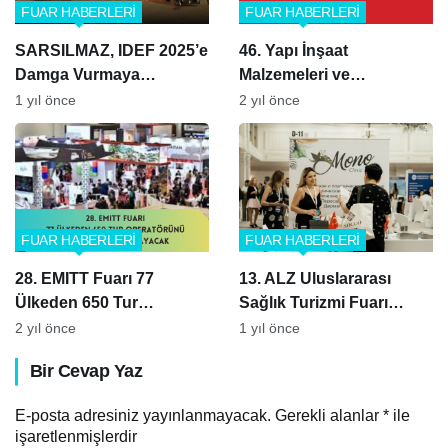
FUAR HABERLERİ
FUAR HABERLERİ
SARSILMAZ, IDEF 2025’e
46. Yapı İnşaat
Damga Vurmaya
Malzemeleri ve
Hazırlanıyor
Teknolojileri Fuarı
1 yıl önce
2 yıl önce
FUAR HABERLERİ
FUAR HABERLERİ
28. EMITT Fuarı 77
13. ALZ Uluslararası
Ülkeden 650 Tur
Sağlık Turizmi Fuarı
Operatörünü İstanbul’da
tamamlandı
2 yıl önce
1 yıl önce
Ağırlayacak
Bir Cevap Yaz
E-posta adresiniz yayınlanmayacak.
Gerekli alanlar
*
ile
işaretlenmişlerdir