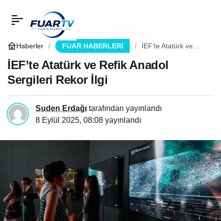
İEF’te Atatürk ve Refik
0
Paylaş
Anadol Sergileri Rekor
Haberler
FUAR HABERLERİ
İEF’te Atatürk ve
Refik Anadol Sergileri
Rekor İlgi
İEF’te Atatürk ve Refik Anadol
İlgi
Sergileri Rekor İlgi
Suden Erdağı
tarafından yayınlandı
8 Eylül 2025, 08:08
yayınlandı