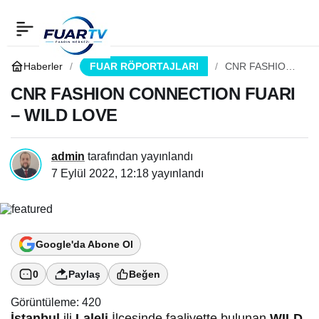
CNR FASHION
0
Paylaş
CONNECTION FUARI –
Haberler
FUAR RÖPORTAJLARI
CNR FASHION
CONNECTION
FUARI – WILD
CNR FASHION CONNECTION FUARI
WILD LOVE
LOVE
– WILD LOVE
admin
tarafından yayınlandı
7 Eylül 2022, 12:18
yayınlandı
Google'da Abone Ol
0
Paylaş
Beğen
Görüntüleme:
420
İstanbul
ili
Laleli
İlçesinde faaliyette bulunan
WILD