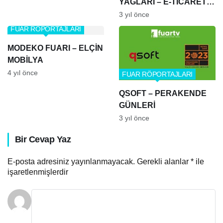
YAĞLARI – E-TİCARET
FUARI
3 yıl önce
FUAR RÖPORTAJLARI
MODEKO FUARI – ELÇİN
MOBİLYA
4 yıl önce
FUAR RÖPORTAJLARI
QSOFT – PERAKENDE
GÜNLERİ
3 yıl önce
Bir Cevap Yaz
E-posta adresiniz yayınlanmayacak.
Gerekli alanlar
*
ile
işaretlenmişlerdir