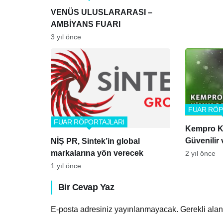
VENÜS ULUSLARARASI –
AMBİYANS FUARI
3 yıl önce
FUAR RÖP
FUAR RÖPORTAJLARI
Kempro K
Güvenilir 
NİŞ PR, Sintek’in global
Çözümler
markalarına yön verecek
2 yıl önce
1 yıl önce
Bir Cevap Yaz
E-posta adresiniz yayınlanmayacak.
Gerekli ala