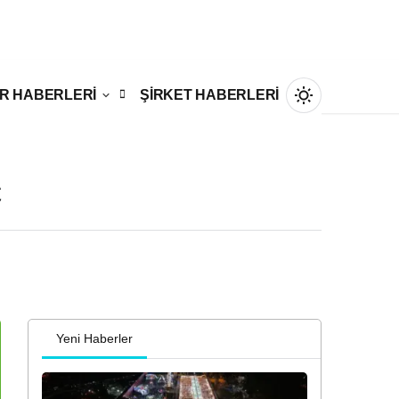
R HABERLERİ
ŞİRKET HABERLERİ
Ç
Gündüz Modu
Gündüz modunu seçin.
Gece Modu
Gece modunu seçin.
Yeni Haberler
Sistem Modu
Sistem modunu seçin.