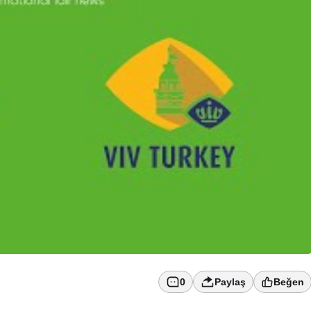
0
Paylaş
Beğen