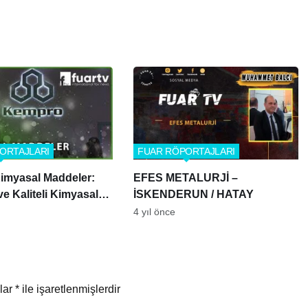
ORTAJLARI
FUAR RÖPORTAJLARI
imyasal Maddeler:
EFES METALURJİ –
ve Kaliteli Kimyasal
İSKENDERUN / HATAY
4 yıl önce
nlar
*
ile işaretlenmişlerdir