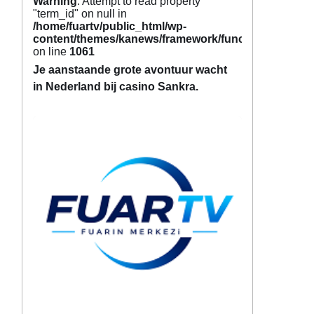
Warning
: Attempt to read property
"term_id" on null in
/home/fuartv/public_html/wp-
content/themes/kanews/framework/functions/tags.p
on line
1061
Je aanstaande grote avontuur wacht
in Nederland bij casino Sankra.