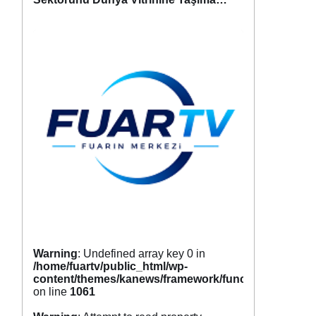
Hazırlanıyor
Warning
: Undefined array key 0 in
/home/fuartv/public_html/wp-
content/themes/kanews/framework/functions/tags.p
on line
1061