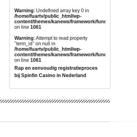
Warning
: Undefined array key 0 in
/home/fuartv/public_html/wp-
content/themes/kanews/framework/functions/tags.p
on line
1061
Warning
: Attempt to read property
"term_id" on null in
/home/fuartv/public_html/wp-
content/themes/kanews/framework/functions/tags.p
on line
1061
Rap en eenvoudig registratieproces
bij Spinfin Casino in Nederland