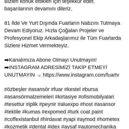
Bizleri konuk ettikleri için teşekkür eder,
başarılarının devamını dileriz.
81 İlde Ve Yurt Dışında Fuarların Nabzını Tutmaya
Devam Ediyoruz. Hızla Çoğalan Projeler ve
Profesyonel Ekip Arkadaşlarımız ile Tüm Fuarlarda
Sizlere Hizmet Vermekteyiz.
➡️Kanalımıza Abone Olmayı Unutmayın!
➡️INSTAGRAM ADRESİMİZİ TAKİP ETMEYİ
UNUTMAYIN → https://www.instagram.com/fuartv
#özbeşler #asansör #fuar #kestel #bursa
#asansörmalzemeleri #kirtasiye #ofismobilyalari
#tesettur #iplik #peynir #aluexpo #host #asansor
#tektile #kumas #expomed #turk coat paint
#coffexistanbul #hirdavat #yapi #aymod #hometex
#kozmetik #dental #idex #aysaf #automechanika