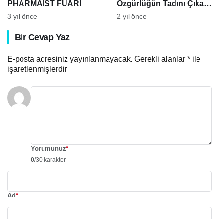
PHARMAİST FUARI
Özgürlüğün Tadını Çıkar:
Göçebe Tiny House
3 yıl önce
2 yıl önce
Bir Cevap Yaz
E-posta adresiniz yayınlanmayacak.
Gerekli alanlar
*
ile
işaretlenmişlerdir
Yorumunuz
*
0
/30 karakter
Ad
*