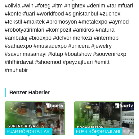
#olivia #win #foteg #itm #hightex #denim #tarimfuari
#konfekfuari #worldfood #signistanbul #zuchex
#tekstil #maktek #promosyon #metalexpo #aymod
#robotyatirimlari #kompozit #ankiros #natura
#ambalaj #bioexpo #dcfverimerkezi #intermob
#sahaexpo #musiadexpo #unicera #jewelry
#savunmasanayi #kitap #boatshow #souvenirexp
#ihfhirdavat #shoemod #peyzajfuari #emitt
#muhabir
Benzer Haberler
FUAR RÖPORTAJLARI
FUAR RÖPORTAJLARI