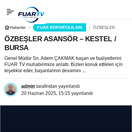
ÖZBEŞLER ASANSÖR –
0
Paylaş
KESTEL / BURSA
Haberler
FUAR RÖPORTAJLARI
ÖZBEŞLER
ASANSÖR –
KESTEL /
ÖZBEŞLER ASANSÖR – KESTEL /
BURSA
BURSA
Genel Müdür Sn. Adem ÇAKMAK başarı ve faaliyetlerini
FUAR TV muhabirimize anlattı. Bizleri konuk ettikleri için
teşekkür eder, başarılarının devamını ...
admin
tarafından yayınlandı
20 Haziran 2025, 15:15
yayınlandı