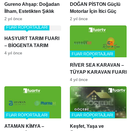
Gureno Ahşap: Doğadan
DOĞAN PİSTON Güçlü
İlham, Estetikten Şıklık
Motorlar İçin İtici Güç
2 yıl önce
2 yıl önce
FUAR RÖPORTAJLARI
HASYURT TARIM FUARI
– BİOGENTA TARIM
4 yıl önce
FUAR RÖPORTAJLARI
RİVER SEA KARAVAN –
TÜYAP KARAVAN FUARI
4 yıl önce
FUAR RÖPORTAJLARI
FUAR RÖPORTAJLARI
ATAMAN KİMYA –
Keşfet, Yaşa ve