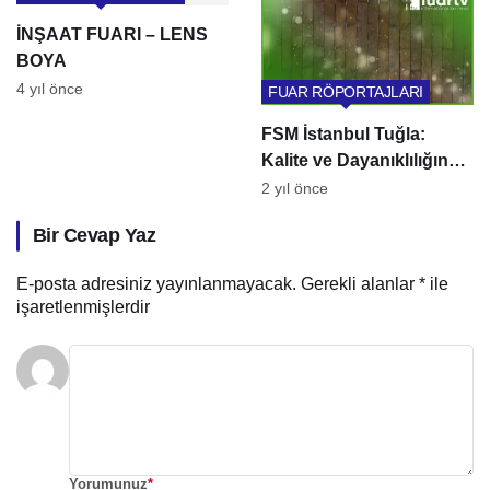
İNŞAAT FUARI – LENS
BOYA
4 yıl önce
FUAR RÖPORTAJLARI
FSM İstanbul Tuğla:
Kalite ve Dayanıklılığın
Adı
2 yıl önce
Bir Cevap Yaz
E-posta adresiniz yayınlanmayacak.
Gerekli alanlar
*
ile
işaretlenmişlerdir
Yorumunuz
*