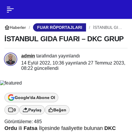
İSTANBUL GIDA FUARI –
0
Paylaş
DKC GRUP
Haberler
FUAR RÖPORTAJLARI
İSTANBUL GIDA
FUARI – DKC
GRUP
İSTANBUL GIDA FUARI – DKC GRUP
admin
tarafından yayınlandı
14 Eylül 2022, 10:36
yayınlandı
27 Temmuz 2023,
08:22
güncellendi
Google'da Abone Ol
0
Paylaş
Beğen
Görüntüleme:
485
Ordu
ili
Fatsa
İlçesinde faaliyette bulunan
DKC