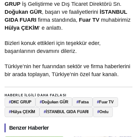
GRUP
İş Geliştirme ve Dış Ticaret Direktörü Sn.
Doğukan GÜR
, başarı ve faaliyetlerini
İSTANBUL
GIDA FUARI
firma standında,
Fuar TV
muhabirimiz
Hülya ÇEKİM
‘ e anlattı.
Bizleri konuk ettikleri için teşekkür eder,
başarılarının devamını dileriz.
Türkiye’nin her fuarından sektör ve firma haberlerini
bir arada toplayan, Türkiye’nin özel fuar kanalı.
HABERLE ILGILI DAHA FAZLASI
#
DKC GRUP
#
Doğukan GÜR
#
Fatsa
#
Fuar TV
#
Hülya ÇEKİM
#
İSTANBUL GIDA FUARI
#
Ordu
Benzer Haberler