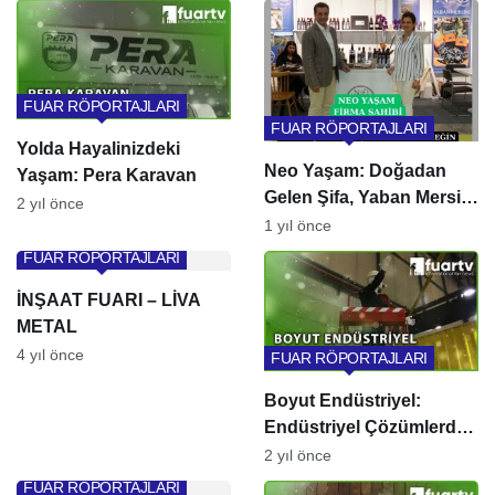
FUAR RÖPORTAJLARI
FUAR RÖPORTAJLARI
Yolda Hayalinizdeki
Neo Yaşam: Doğadan
Yaşam: Pera Karavan
Gelen Şifa, Yaban Mersini
2 yıl önce
ile Hayat Buluyor
1 yıl önce
FUAR RÖPORTAJLARI
İNŞAAT FUARI – LİVA
METAL
4 yıl önce
FUAR RÖPORTAJLARI
Boyut Endüstriyel:
Endüstriyel Çözümlerde
Güvenilir Partneriniz
2 yıl önce
FUAR RÖPORTAJLARI