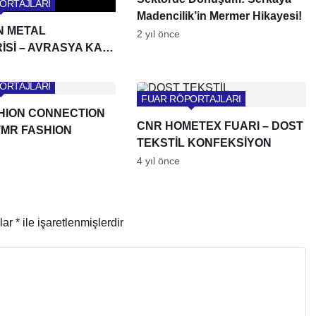
ORTAJLARI
Madencilik’in Mermer Hikayesi!
 METAL
2 yıl önce
Sİ – AVRASYA KAPI
 CAM FUARI
ORTAJLARI
FUAR RÖPORTAJLARI
HION CONNECTION
CNR HOMETEX FUARI – DOST
TMR FASHION
TEKSTİL KONFEKSİYON
4 yıl önce
nlar
*
ile işaretlenmişlerdir