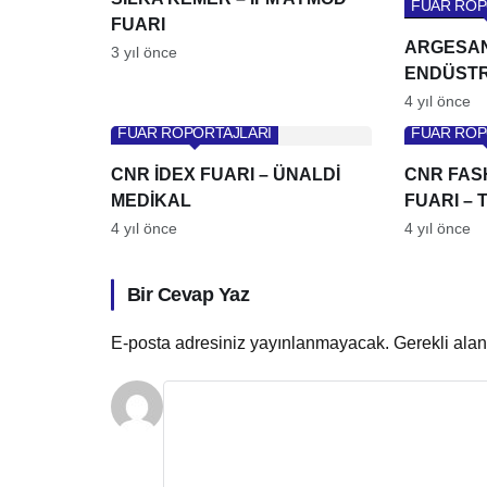
FUAR RÖP
FUARI
ARGESAN
3 yıl önce
ENDÜSTRİ
PENCERE
4 yıl önce
FUAR RÖPORTAJLARI
FUAR RÖP
CNR İDEX FUARI – ÜNALDİ
CNR FAS
MEDİKAL
FUARI – 
4 yıl önce
4 yıl önce
Bir Cevap Yaz
E-posta adresiniz yayınlanmayacak.
Gerekli ala