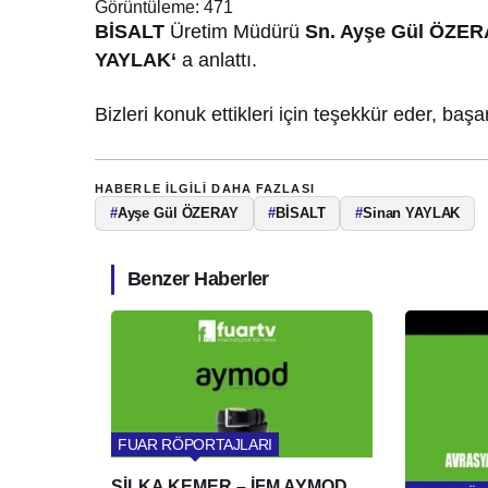
Görüntüleme:
471
BİSALT
Üretim Müdürü
Sn. Ayşe
Gül ÖZER
YAYLAK
‘
a anlattı.
Bizleri konuk ettikleri için teşekkür eder, başa
HABERLE ILGILI DAHA FAZLASI
#
Ayşe Gül ÖZERAY
#
BİSALT
#
Sinan YAYLAK
Benzer Haberler
FUAR RÖPORTAJLARI
SİLKA KEMER – İFM AYMOD