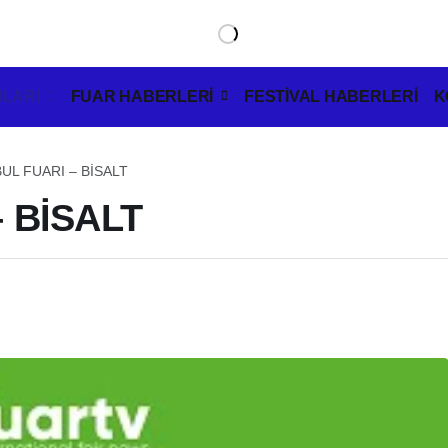
LARI
FUAR HABERLERİ
FESTİVAL HABERLERİ
K
BUL FUARI – BİSALT
– BİSALT