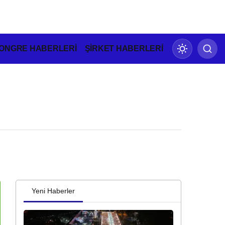
ONGRE HABERLERİ
ŞİRKET HABERLERİ
Gündüz Modu
Gündüz modunu seçin.
Gece Modu
Gece modunu seçin.
Yeni Haberler
Sistem Modu
Sistem modunu seçin.