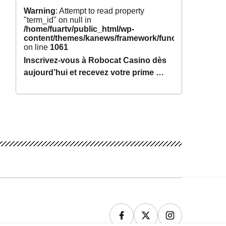
Warning
: Attempt to read property
"term_id" on null in
/home/fuartv/public_html/wp-
content/themes/kanews/framework/functions/tags.p
on line
1061
Inscrivez-vous à Robocat Casino dès
aujourd’hui et recevez votre prime en
Suisse