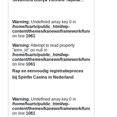
Hazırlanıyor
Warning
: Undefined array key 0 in
/home/fuartv/public_html/wp-
content/themes/kanews/framework/functions/tags.p
on line
1061
Warning
: Attempt to read property
"term_id" on null in
/home/fuartv/public_html/wp-
content/themes/kanews/framework/functions/tags.p
on line
1061
Rap en eenvoudig registratieproces
bij Spinfin Casino in Nederland
Warning
: Undefined array key 0 in
/home/fuartv/public_html/wp-
content/themes/kanews/framework/functions/tags.p
on line
1061