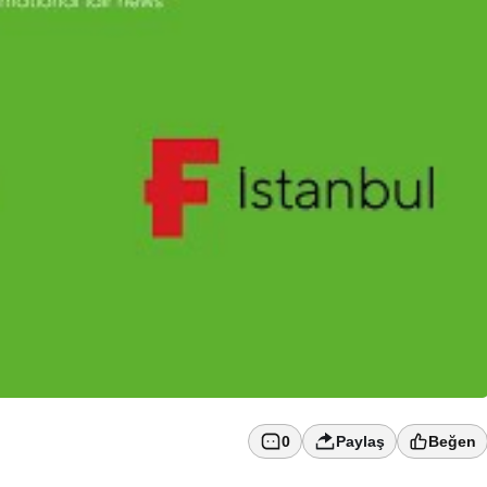
0
Paylaş
Beğen