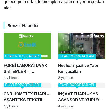
geleceğin mutfak teknolojileri arasında yerini çoktan
aldı.
Benzer Haberler
FUAR RÖPORTAJLARI
FUAR RÖPORTAJLARI
FORBİ LABORATUVAR
Neofix: İnşaat ve Yapı
SİSTEMLERİ –
Kimyasalları
TURKCHEM FUYARI
4 yıl önce
2 yıl önce
(KİMYA FUARI) CNR
FUAR RÖPORTAJLARI
FUAR RÖPORTAJLARI
CNR HOMETEX FUARI –
İNŞAAT FUARI – SYS
AŞANTEKS TEKSTİL
ASANSÖR VE YÜRÜYEN
MERDİVEN
4 yıl önce
4 yıl önce