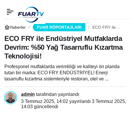
ECO FRY ile Endüstriyel
0
Paylaş
Mutfaklarda Devrim: %50
Haberler
FUAR RÖPORTAJLARI
ECO FRY ile
Endüstriyel
Mutfaklarda
ECO FRY ile Endüstriyel Mutfaklarda
Yağ Tasarruflu Kızartma
Devrim: %50
Devrim: %50 Yağ Tasarruflu Kızartma
Yağ Tasarruflu
Kızartma
Teknolojisi!
Teknolojisi!
Teknolojisi!
Profesyonel mutfaklarda verimliliği ve kaliteyi ön planda
tutan bir marka: ECO FRY ENDÜSTRİYEL! Enerji
tasarruflu kızartma sistemleriyle restoran, otel ve ...
admin
tarafından yayınlandı
3 Temmuz 2025, 14:02
yayınlandı
3 Temmuz 2025,
14:03
güncellendi