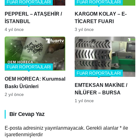
FUAR RÖPORTAJLARI
FUAR RÖPORTAJLARI
PEPPERL – ATAŞEHİR /
KARGOM KOLAY – E-
İSTANBUL
TİCARET FUARI
4 yıl önce
3 yıl önce
FUAR RÖPORTAJLARI
FUAR RÖPORTAJLARI
OEM HORECA: Kurumsal
EMTEKSAN MAKİNE /
Baskı Ürünleri
NİLÜFER – BURSA
2 yıl önce
1 yıl önce
Bir Cevap Yaz
E-posta adresiniz yayınlanmayacak.
Gerekli alanlar
*
ile
işaretlenmişlerdir