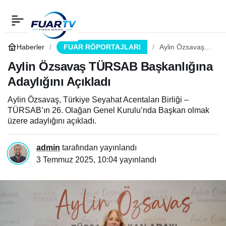
Aylin Özsavaş TÜRSAB
0
Paylaş
Başkanlığına Adaylığını
Haberler
FUAR RÖPORTAJLARI
Aylin Özsavaş
TÜRSAB
Başkanlığına
Aylin Özsavaş TÜRSAB Başkanlığına
Açıkladı
Adaylığını
Adaylığını Açıkladı
Açıkladı
Aylin Özsavaş, Türkiye Seyahat Acentaları Birliği –
TÜRSAB’ın 26. Olağan Genel Kurulu’nda Başkan olmak
üzere adaylığını açıkladı.
admin
tarafından yayınlandı
3 Temmuz 2025, 10:04
yayınlandı