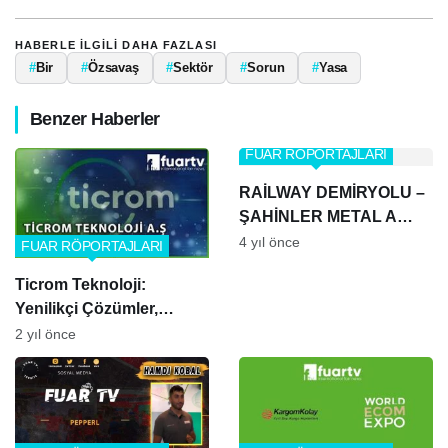
HABERLE ILGILI DAHA FAZLASI
#
Bir
#
Özsavaş
#
Sektör
#
Sorun
#
Yasa
Benzer Haberler
FUAR RÖPORTAJLARI
RAİLWAY DEMİRYOLU –
ŞAHİNLER METAL A
KABLO
4 yıl önce
FUAR RÖPORTAJLARI
Ticrom Teknoloji:
Yenilikçi Çözümler,
Güvenilir Teknoloji
2 yıl önce